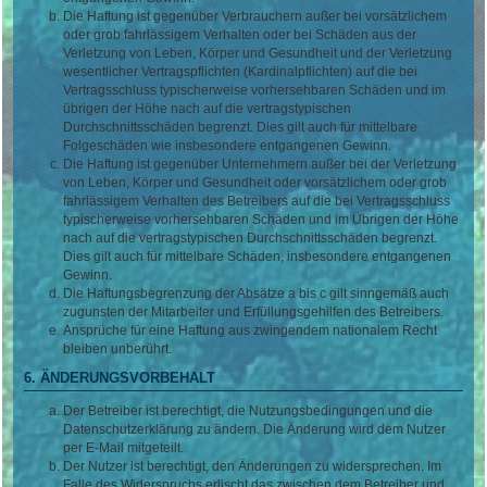
Die Haftung ist gegenüber Verbrauchern außer bei vorsätzlichem
oder grob fahrlässigem Verhalten oder bei Schäden aus der
Verletzung von Leben, Körper und Gesundheit und der Verletzung
wesentlicher Vertragspflichten (Kardinalpflichten) auf die bei
Vertragsschluss typischerweise vorhersehbaren Schäden und im
übrigen der Höhe nach auf die vertragstypischen
Durchschnittsschäden begrenzt. Dies gilt auch für mittelbare
Folgeschäden wie insbesondere entgangenen Gewinn.
Die Haftung ist gegenüber Unternehmern außer bei der Verletzung
von Leben, Körper und Gesundheit oder vorsätzlichem oder grob
fahrlässigem Verhalten des Betreibers auf die bei Vertragsschluss
typischerweise vorhersehbaren Schäden und im Übrigen der Höhe
nach auf die vertragstypischen Durchschnittsschäden begrenzt.
Dies gilt auch für mittelbare Schäden, insbesondere entgangenen
Gewinn.
Die Haftungsbegrenzung der Absätze a bis c gilt sinngemäß auch
zugunsten der Mitarbeiter und Erfüllungsgehilfen des Betreibers.
Ansprüche für eine Haftung aus zwingendem nationalem Recht
bleiben unberührt.
6. ÄNDERUNGSVORBEHALT
Der Betreiber ist berechtigt, die Nutzungsbedingungen und die
Datenschutzerklärung zu ändern. Die Änderung wird dem Nutzer
per E-Mail mitgeteilt.
Der Nutzer ist berechtigt, den Änderungen zu widersprechen. Im
Falle des Widerspruchs erlischt das zwischen dem Betreiber und