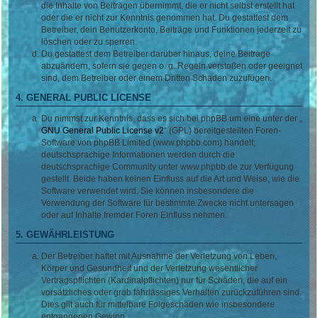
die Inhalte von Beiträgen übernimmt, die er nicht selbst erstellt hat
oder die er nicht zur Kenntnis genommen hat. Du gestattest dem
Betreiber, dein Benutzerkonto, Beiträge und Funktionen jederzeit zu
löschen oder zu sperren.
Du gestattest dem Betreiber darüber hinaus, deine Beiträge
abzuändern, sofern sie gegen o. g. Regeln verstoßen oder geeignet
sind, dem Betreiber oder einem Dritten Schaden zuzufügen.
4. GENERAL PUBLIC LICENSE
Du nimmst zur Kenntnis, dass es sich bei phpBB um eine unter der „
GNU General Public License v2
“ (GPL) bereitgestellten Foren-
Software von phpBB Limited (www.phpbb.com) handelt;
deutschsprachige Informationen werden durch die
deutschsprachige Community unter www.phpbb.de zur Verfügung
gestellt. Beide haben keinen Einfluss auf die Art und Weise, wie die
Software verwendet wird. Sie können insbesondere die
Verwendung der Software für bestimmte Zwecke nicht untersagen
oder auf Inhalte fremder Foren Einfluss nehmen.
5. GEWÄHRLEISTUNG
Der Betreiber haftet mit Ausnahme der Verletzung von Leben,
Körper und Gesundheit und der Verletzung wesentlicher
Vertragspflichten (Kardinalpflichten) nur für Schäden, die auf ein
vorsätzliches oder grob fahrlässiges Verhalten zurückzuführen sind.
Dies gilt auch für mittelbare Folgeschäden wie insbesondere
entgangenen Gewinn.