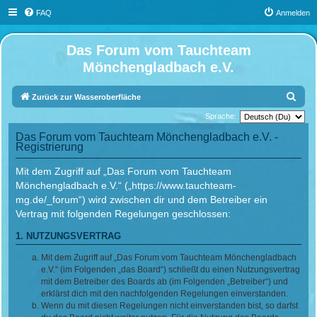
FAQ
Anmelden
Das Forum vom Tauchteam
Mönchengladbach e.V.
S
Zurück zur Wasseroberfläche
u
Sprache:
c
Das Forum vom Tauchteam Mönchengladbach e.V. -
Registrierung
h
e
Mit dem Zugriff auf „Das Forum vom Tauchteam
Mönchengladbach e.V.“ („https://www.tauchteam-
mg.de/_forum“) wird zwischen dir und dem Betreiber ein
Vertrag mit folgenden Regelungen geschlossen:
1. NUTZUNGSVERTRAG
Mit dem Zugriff auf „Das Forum vom Tauchteam Mönchengladbach
e.V.“ (im Folgenden „das Board“) schließt du einen Nutzungsvertrag
mit dem Betreiber des Boards ab (im Folgenden „Betreiber“) und
erklärst dich mit den nachfolgenden Regelungen einverstanden.
Wenn du mit diesen Regelungen nicht einverstanden bist, so darfst