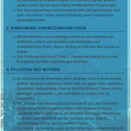
du das Board nicht weiter nutzen. Für die Nutzung des Boards
gelten jeweils die an dieser Stelle veröffentlichten Regelungen.
Der Nutzungsvertrag wird auf unbestimmte Zeit geschlossen und
kann von beiden Seiten ohne Einhaltung einer Frist jederzeit
gekündigt werden.
2. EINRÄUMUNG VON NUTZUNGSRECHTEN
Mit dem Erstellen eines Beitrags erteilst du dem Betreiber ein
einfaches, zeitlich und räumlich unbeschränktes und
unentgeltliches Recht, deinen Beitrag im Rahmen des Boards zu
nutzen.
Das Nutzungsrecht nach Punkt 2, Unterpunkt a bleibt auch nach
Kündigung des Nutzungsvertrages bestehen.
3. PFLICHTEN DES NUTZERS
Du erklärst mit der Erstellung eines Beitrags, dass er keine Inhalte
enthält, die gegen geltendes Recht oder die guten Sitten verstoßen.
Du erklärst insbesondere, dass du das Recht besitzt, die in deinen
Beiträgen verwendeten Links und Bilder zu setzen bzw. zu
verwenden.
Der Betreiber des Boards übt das Hausrecht aus. Bei Verstößen
gegen diese Nutzungsbedingungen oder anderer im Board
veröffentlichten Regeln kann der Betreiber dich nach Abmahnung
zeitweise oder dauerhaft von der Nutzung dieses Boards
ausschließen und dir ein Hausverbot erteilen.
Du nimmst zur Kenntnis, dass der Betreiber keine Verantwortung für