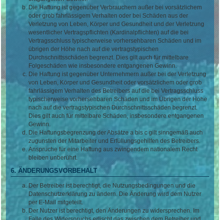
Die Haftung ist gegenüber Verbrauchern außer bei vorsätzlichem
oder grob fahrlässigem Verhalten oder bei Schäden aus der
Verletzung von Leben, Körper und Gesundheit und der Verletzung
wesentlicher Vertragspflichten (Kardinalpflichten) auf die bei
Vertragsschluss typischerweise vorhersehbaren Schäden und im
übrigen der Höhe nach auf die vertragstypischen
Durchschnittsschäden begrenzt. Dies gilt auch für mittelbare
Folgeschäden wie insbesondere entgangenen Gewinn.
Die Haftung ist gegenüber Unternehmern außer bei der Verletzung
von Leben, Körper und Gesundheit oder vorsätzlichem oder grob
fahrlässigem Verhalten des Betreibers auf die bei Vertragsschluss
typischerweise vorhersehbaren Schäden und im Übrigen der Höhe
nach auf die vertragstypischen Durchschnittsschäden begrenzt.
Dies gilt auch für mittelbare Schäden, insbesondere entgangenen
Gewinn.
Die Haftungsbegrenzung der Absätze a bis c gilt sinngemäß auch
zugunsten der Mitarbeiter und Erfüllungsgehilfen des Betreibers.
Ansprüche für eine Haftung aus zwingendem nationalem Recht
bleiben unberührt.
6. ÄNDERUNGSVORBEHALT
Der Betreiber ist berechtigt, die Nutzungsbedingungen und die
Datenschutzerklärung zu ändern. Die Änderung wird dem Nutzer
per E-Mail mitgeteilt.
Der Nutzer ist berechtigt, den Änderungen zu widersprechen. Im
Falle des Widerspruchs erlischt das zwischen dem Betreiber und