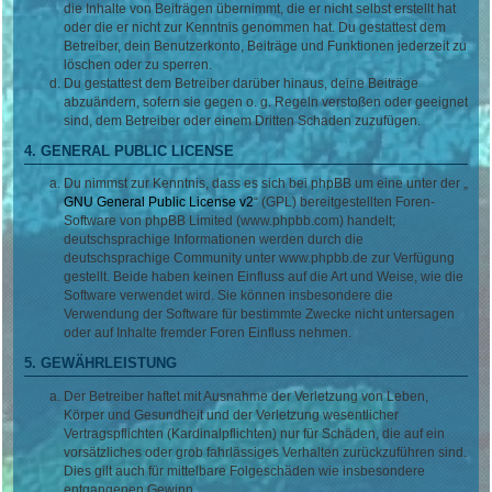
die Inhalte von Beiträgen übernimmt, die er nicht selbst erstellt hat
oder die er nicht zur Kenntnis genommen hat. Du gestattest dem
Betreiber, dein Benutzerkonto, Beiträge und Funktionen jederzeit zu
löschen oder zu sperren.
Du gestattest dem Betreiber darüber hinaus, deine Beiträge
abzuändern, sofern sie gegen o. g. Regeln verstoßen oder geeignet
sind, dem Betreiber oder einem Dritten Schaden zuzufügen.
4. GENERAL PUBLIC LICENSE
Du nimmst zur Kenntnis, dass es sich bei phpBB um eine unter der „
GNU General Public License v2
“ (GPL) bereitgestellten Foren-
Software von phpBB Limited (www.phpbb.com) handelt;
deutschsprachige Informationen werden durch die
deutschsprachige Community unter www.phpbb.de zur Verfügung
gestellt. Beide haben keinen Einfluss auf die Art und Weise, wie die
Software verwendet wird. Sie können insbesondere die
Verwendung der Software für bestimmte Zwecke nicht untersagen
oder auf Inhalte fremder Foren Einfluss nehmen.
5. GEWÄHRLEISTUNG
Der Betreiber haftet mit Ausnahme der Verletzung von Leben,
Körper und Gesundheit und der Verletzung wesentlicher
Vertragspflichten (Kardinalpflichten) nur für Schäden, die auf ein
vorsätzliches oder grob fahrlässiges Verhalten zurückzuführen sind.
Dies gilt auch für mittelbare Folgeschäden wie insbesondere
entgangenen Gewinn.