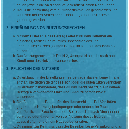
du das Board nicht weiter nutzen. Für die Nutzung des Boards
gelten jeweils die an dieser Stelle veröffentlichten Regelungen.
Der Nutzungsvertrag wird auf unbestimmte Zeit geschlossen und
kann von beiden Seiten ohne Einhaltung einer Frist jederzeit
gekündigt werden.
2. EINRÄUMUNG VON NUTZUNGSRECHTEN
Mit dem Erstellen eines Beitrags erteilst du dem Betreiber ein
einfaches, zeitlich und räumlich unbeschränktes und
unentgeltliches Recht, deinen Beitrag im Rahmen des Boards zu
nutzen.
Das Nutzungsrecht nach Punkt 2, Unterpunkt a bleibt auch nach
Kündigung des Nutzungsvertrages bestehen.
3. PFLICHTEN DES NUTZERS
Du erklärst mit der Erstellung eines Beitrags, dass er keine Inhalte
enthält, die gegen geltendes Recht oder die guten Sitten verstoßen.
Du erklärst insbesondere, dass du das Recht besitzt, die in deinen
Beiträgen verwendeten Links und Bilder zu setzen bzw. zu
verwenden.
Der Betreiber des Boards übt das Hausrecht aus. Bei Verstößen
gegen diese Nutzungsbedingungen oder anderer im Board
veröffentlichten Regeln kann der Betreiber dich nach Abmahnung
zeitweise oder dauerhaft von der Nutzung dieses Boards
ausschließen und dir ein Hausverbot erteilen.
Du nimmst zur Kenntnis, dass der Betreiber keine Verantwortung für