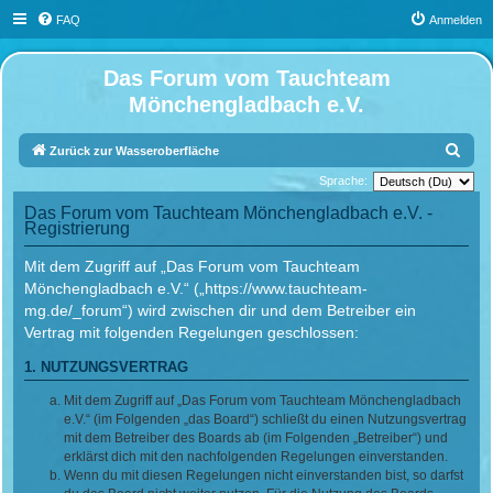
FAQ
Anmelden
Das Forum vom Tauchteam
Mönchengladbach e.V.
S
Zurück zur Wasseroberfläche
u
Sprache:
c
Das Forum vom Tauchteam Mönchengladbach e.V. -
Registrierung
h
e
Mit dem Zugriff auf „Das Forum vom Tauchteam
Mönchengladbach e.V.“ („https://www.tauchteam-
mg.de/_forum“) wird zwischen dir und dem Betreiber ein
Vertrag mit folgenden Regelungen geschlossen:
1. NUTZUNGSVERTRAG
Mit dem Zugriff auf „Das Forum vom Tauchteam Mönchengladbach
e.V.“ (im Folgenden „das Board“) schließt du einen Nutzungsvertrag
mit dem Betreiber des Boards ab (im Folgenden „Betreiber“) und
erklärst dich mit den nachfolgenden Regelungen einverstanden.
Wenn du mit diesen Regelungen nicht einverstanden bist, so darfst