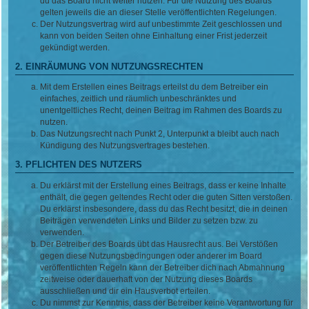
du das Board nicht weiter nutzen. Für die Nutzung des Boards
gelten jeweils die an dieser Stelle veröffentlichten Regelungen.
Der Nutzungsvertrag wird auf unbestimmte Zeit geschlossen und
kann von beiden Seiten ohne Einhaltung einer Frist jederzeit
gekündigt werden.
2. EINRÄUMUNG VON NUTZUNGSRECHTEN
Mit dem Erstellen eines Beitrags erteilst du dem Betreiber ein
einfaches, zeitlich und räumlich unbeschränktes und
unentgeltliches Recht, deinen Beitrag im Rahmen des Boards zu
nutzen.
Das Nutzungsrecht nach Punkt 2, Unterpunkt a bleibt auch nach
Kündigung des Nutzungsvertrages bestehen.
3. PFLICHTEN DES NUTZERS
Du erklärst mit der Erstellung eines Beitrags, dass er keine Inhalte
enthält, die gegen geltendes Recht oder die guten Sitten verstoßen.
Du erklärst insbesondere, dass du das Recht besitzt, die in deinen
Beiträgen verwendeten Links und Bilder zu setzen bzw. zu
verwenden.
Der Betreiber des Boards übt das Hausrecht aus. Bei Verstößen
gegen diese Nutzungsbedingungen oder anderer im Board
veröffentlichten Regeln kann der Betreiber dich nach Abmahnung
zeitweise oder dauerhaft von der Nutzung dieses Boards
ausschließen und dir ein Hausverbot erteilen.
Du nimmst zur Kenntnis, dass der Betreiber keine Verantwortung für