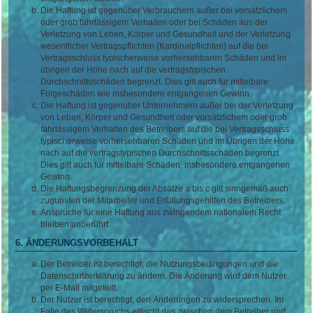
Die Haftung ist gegenüber Verbrauchern außer bei vorsätzlichem
oder grob fahrlässigem Verhalten oder bei Schäden aus der
Verletzung von Leben, Körper und Gesundheit und der Verletzung
wesentlicher Vertragspflichten (Kardinalpflichten) auf die bei
Vertragsschluss typischerweise vorhersehbaren Schäden und im
übrigen der Höhe nach auf die vertragstypischen
Durchschnittsschäden begrenzt. Dies gilt auch für mittelbare
Folgeschäden wie insbesondere entgangenen Gewinn.
Die Haftung ist gegenüber Unternehmern außer bei der Verletzung
von Leben, Körper und Gesundheit oder vorsätzlichem oder grob
fahrlässigem Verhalten des Betreibers auf die bei Vertragsschluss
typischerweise vorhersehbaren Schäden und im Übrigen der Höhe
nach auf die vertragstypischen Durchschnittsschäden begrenzt.
Dies gilt auch für mittelbare Schäden, insbesondere entgangenen
Gewinn.
Die Haftungsbegrenzung der Absätze a bis c gilt sinngemäß auch
zugunsten der Mitarbeiter und Erfüllungsgehilfen des Betreibers.
Ansprüche für eine Haftung aus zwingendem nationalem Recht
bleiben unberührt.
6. ÄNDERUNGSVORBEHALT
Der Betreiber ist berechtigt, die Nutzungsbedingungen und die
Datenschutzerklärung zu ändern. Die Änderung wird dem Nutzer
per E-Mail mitgeteilt.
Der Nutzer ist berechtigt, den Änderungen zu widersprechen. Im
Falle des Widerspruchs erlischt das zwischen dem Betreiber und