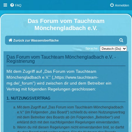
FAQ
Anmelden
Das Forum vom Tauchteam
Mönchengladbach e.V.
S
Zurück zur Wasseroberfläche
u
Sprache:
c
Das Forum vom Tauchteam Mönchengladbach e.V. -
Registrierung
h
e
Mit dem Zugriff auf „Das Forum vom Tauchteam
Mönchengladbach e.V.“ („https://www.tauchteam-
mg.de/_forum“) wird zwischen dir und dem Betreiber ein
Vertrag mit folgenden Regelungen geschlossen:
1. NUTZUNGSVERTRAG
Mit dem Zugriff auf „Das Forum vom Tauchteam Mönchengladbach
e.V.“ (im Folgenden „das Board“) schließt du einen Nutzungsvertrag
mit dem Betreiber des Boards ab (im Folgenden „Betreiber“) und
erklärst dich mit den nachfolgenden Regelungen einverstanden.
Wenn du mit diesen Regelungen nicht einverstanden bist, so darfst