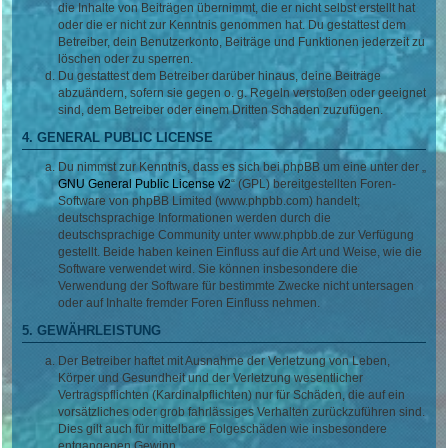
die Inhalte von Beiträgen übernimmt, die er nicht selbst erstellt hat
oder die er nicht zur Kenntnis genommen hat. Du gestattest dem
Betreiber, dein Benutzerkonto, Beiträge und Funktionen jederzeit zu
löschen oder zu sperren.
Du gestattest dem Betreiber darüber hinaus, deine Beiträge
abzuändern, sofern sie gegen o. g. Regeln verstoßen oder geeignet
sind, dem Betreiber oder einem Dritten Schaden zuzufügen.
4. GENERAL PUBLIC LICENSE
Du nimmst zur Kenntnis, dass es sich bei phpBB um eine unter der „
GNU General Public License v2
“ (GPL) bereitgestellten Foren-
Software von phpBB Limited (www.phpbb.com) handelt;
deutschsprachige Informationen werden durch die
deutschsprachige Community unter www.phpbb.de zur Verfügung
gestellt. Beide haben keinen Einfluss auf die Art und Weise, wie die
Software verwendet wird. Sie können insbesondere die
Verwendung der Software für bestimmte Zwecke nicht untersagen
oder auf Inhalte fremder Foren Einfluss nehmen.
5. GEWÄHRLEISTUNG
Der Betreiber haftet mit Ausnahme der Verletzung von Leben,
Körper und Gesundheit und der Verletzung wesentlicher
Vertragspflichten (Kardinalpflichten) nur für Schäden, die auf ein
vorsätzliches oder grob fahrlässiges Verhalten zurückzuführen sind.
Dies gilt auch für mittelbare Folgeschäden wie insbesondere
entgangenen Gewinn.