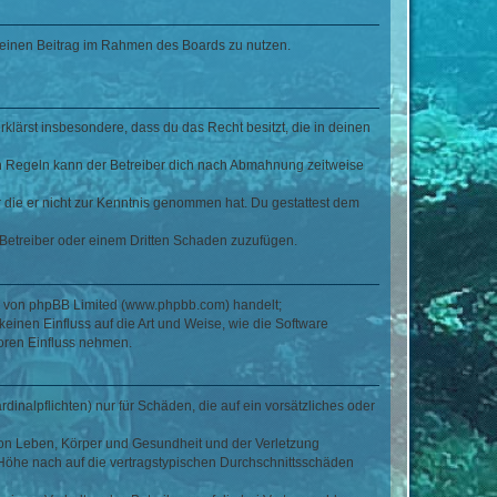
, deinen Beitrag im Rahmen des Boards zu nutzen.
erklärst insbesondere, dass du das Recht besitzt, die in deinen
n Regeln kann der Betreiber dich nach Abmahnung zeitweise
er die er nicht zur Kenntnis genommen hat. Du gestattest dem
 Betreiber oder einem Dritten Schaden zuzufügen.
re von phpBB Limited (www.phpbb.com) handelt;
inen Einfluss auf die Art und Weise, wie die Software
oren Einfluss nehmen.
inalpflichten) nur für Schäden, die auf ein vorsätzliches oder
von Leben, Körper und Gesundheit und der Verletzung
r Höhe nach auf die vertragstypischen Durchschnittsschäden