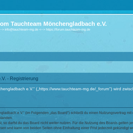
om Tauchteam Mönchengladbach e.V.
-> info@tauchteam-mg.de <--> https://forum.tauchteam-mg.de
. - Registrierung
ngladbach e.V.“ („https://www.tauchteam-mg.de/_forum“) wird zwische
ladbach e.V.“ (im Folgenden „das Board“) schließt du einen Nutzungsvertrag mit 
standen.
 so darfst du das Board nicht weiter nutzen. Für die Nutzung des Boards gelten jew
sen und kann von beiden Seiten ohne Einhaltung einer Frist jederzeit gekündigt w