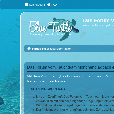
Schnellzugriff
FAQ
Das Forum v
www.tauchteam-mg.de <-
Zurück zur Wasseroberfläche
Das Forum vom Tauchteam Mönchengladbach e.V
Mit dem Zugriff auf „Das Forum vom Tauchteam Mönche
Regelungen geschlossen:
1. NUTZUNGSVERTRAG
Mit dem Zugriff auf „Das Forum vom Tauchteam Möncheng
erklärst dich mit den nachfolgenden Regelungen einver
Wenn du mit diesen Regelungen nicht einverstanden bist,
Der Nutzungsvertrag wird auf unbestimmte Zeit geschlos