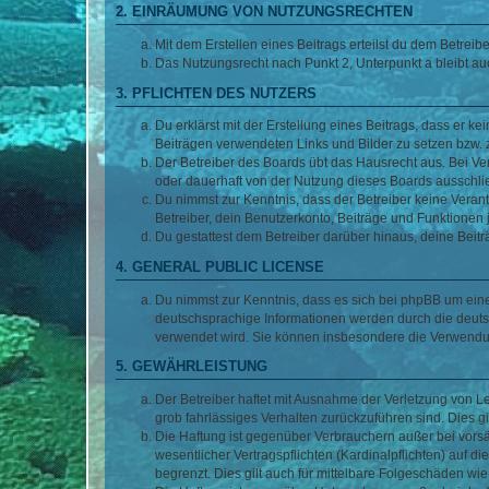
2. EINRÄUMUNG VON NUTZUNGSRECHTEN
Mit dem Erstellen eines Beitrags erteilst du dem Betrei
Das Nutzungsrecht nach Punkt 2, Unterpunkt a bleibt 
3. PFLICHTEN DES NUTZERS
Du erklärst mit der Erstellung eines Beitrags, dass er ke
Beiträgen verwendeten Links und Bilder zu setzen bzw.
Der Betreiber des Boards übt das Hausrecht aus. Bei V
oder dauerhaft von der Nutzung dieses Boards ausschlie
Du nimmst zur Kenntnis, dass der Betreiber keine Verantw
Betreiber, dein Benutzerkonto, Beiträge und Funktionen 
Du gestattest dem Betreiber darüber hinaus, deine Beit
4. GENERAL PUBLIC LICENSE
Du nimmst zur Kenntnis, dass es sich bei phpBB um eine
deutschsprachige Informationen werden durch die deuts
verwendet wird. Sie können insbesondere die Verwendun
5. GEWÄHRLEISTUNG
Der Betreiber haftet mit Ausnahme der Verletzung von Le
grob fahrlässiges Verhalten zurückzuführen sind. Dies 
Die Haftung ist gegenüber Verbrauchern außer bei vors
wesentlicher Vertragspflichten (Kardinalpflichten) auf
begrenzt. Dies gilt auch für mittelbare Folgeschäden 