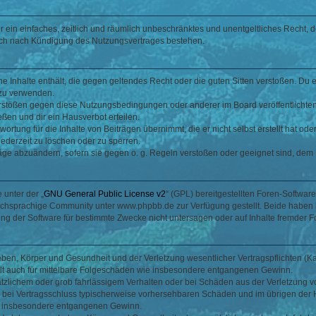
ber ein einfaches, zeitlich und räumlich unbeschränktes und unentgeltliches Recht
auch nach Kündigung des Nutzungsvertrages bestehen.
ine Inhalte enthält, die gegen geltendes Recht oder die guten Sitten verstoßen. Du 
 zu verwenden.
erstößen gegen diese Nutzungsbedingungen oder anderer im Board veröffentlichte
ßen und dir ein Hausverbot erteilen.
ortung für die Inhalte von Beiträgen übernimmt, die er nicht selbst erstellt hat od
jederzeit zu löschen oder zu sperren.
räge abzuändern, sofern sie gegen o. g. Regeln verstoßen oder geeignet sind, dem
 unter der „
GNU General Public License v2
“ (GPL) bereitgestellten Foren-Softwa
chsprachige Community unter www.phpbb.de zur Verfügung gestellt. Beide haben ke
g der Software für bestimmte Zwecke nicht untersagen oder auf Inhalte fremder F
ben, Körper und Gesundheit und der Verletzung wesentlicher Vertragspflichten (Kard
gilt auch für mittelbare Folgeschäden wie insbesondere entgangenen Gewinn.
ätzlichem oder grob fahrlässigem Verhalten oder bei Schäden aus der Verletzung 
 die bei Vertragsschluss typischerweise vorhersehbaren Schäden und im übrigen de
wie insbesondere entgangenen Gewinn.