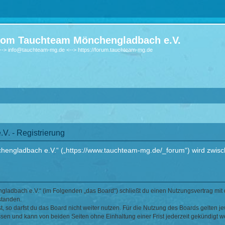
om Tauchteam Mönchengladbach e.V.
-> info@tauchteam-mg.de <--> https://forum.tauchteam-mg.de
. - Registrierung
ngladbach e.V.“ („https://www.tauchteam-mg.de/_forum“) wird zwische
ladbach e.V.“ (im Folgenden „das Board“) schließt du einen Nutzungsvertrag mit 
standen.
 so darfst du das Board nicht weiter nutzen. Für die Nutzung des Boards gelten jew
sen und kann von beiden Seiten ohne Einhaltung einer Frist jederzeit gekündigt w