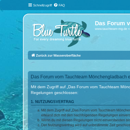
Schnellzugriff
FAQ
Das Forum v
www.tauchteam-mg.de <-
Zurück zur Wasseroberfläche
Das Forum vom Tauchteam Mönchengladbach e.V
Mit dem Zugriff auf „Das Forum vom Tauchteam Mönche
Regelungen geschlossen:
1. NUTZUNGSVERTRAG
Mit dem Zugriff auf „Das Forum vom Tauchteam Möncheng
erklärst dich mit den nachfolgenden Regelungen einver
Wenn du mit diesen Regelungen nicht einverstanden bist,
Der Nutzungsvertrag wird auf unbestimmte Zeit geschlos