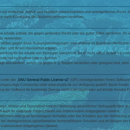
ber ein einfaches, zeitlich und räumlich unbeschränktes und unentgeltliches Recht
auch nach Kündigung des Nutzungsvertrages bestehen.
ine Inhalte enthält, die gegen geltendes Recht oder die guten Sitten verstoßen. Du 
 zu verwenden.
erstößen gegen diese Nutzungsbedingungen oder anderer im Board veröffentlichte
ßen und dir ein Hausverbot erteilen.
ortung für die Inhalte von Beiträgen übernimmt, die er nicht selbst erstellt hat od
jederzeit zu löschen oder zu sperren.
räge abzuändern, sofern sie gegen o. g. Regeln verstoßen oder geeignet sind, dem
 unter der „
GNU General Public License v2
“ (GPL) bereitgestellten Foren-Softwa
chsprachige Community unter www.phpbb.de zur Verfügung gestellt. Beide haben ke
g der Software für bestimmte Zwecke nicht untersagen oder auf Inhalte fremder F
ben, Körper und Gesundheit und der Verletzung wesentlicher Vertragspflichten (Kard
gilt auch für mittelbare Folgeschäden wie insbesondere entgangenen Gewinn.
ätzlichem oder grob fahrlässigem Verhalten oder bei Schäden aus der Verletzung 
 die bei Vertragsschluss typischerweise vorhersehbaren Schäden und im übrigen de
wie insbesondere entgangenen Gewinn.