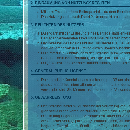
2. EINRÄUMUNG VON NUTZUNGSRECHTEN
Mit dem Erstellen eines Beitrags erteilst du dem Betrei
Das Nutzungsrecht nach Punkt 2, Unterpunkt a bleibt 
3. PFLICHTEN DES NUTZERS
Du erklärst mit der Erstellung eines Beitrags, dass er ke
Beiträgen verwendeten Links und Bilder zu setzen bzw.
Der Betreiber des Boards übt das Hausrecht aus. Bei V
oder dauerhaft von der Nutzung dieses Boards ausschlie
Du nimmst zur Kenntnis, dass der Betreiber keine Verantw
Betreiber, dein Benutzerkonto, Beiträge und Funktionen 
Du gestattest dem Betreiber darüber hinaus, deine Beit
4. GENERAL PUBLIC LICENSE
Du nimmst zur Kenntnis, dass es sich bei phpBB um eine
deutschsprachige Informationen werden durch die deuts
verwendet wird. Sie können insbesondere die Verwendun
5. GEWÄHRLEISTUNG
Der Betreiber haftet mit Ausnahme der Verletzung von Le
grob fahrlässiges Verhalten zurückzuführen sind. Dies 
Die Haftung ist gegenüber Verbrauchern außer bei vors
wesentlicher Vertragspflichten (Kardinalpflichten) auf
begrenzt. Dies gilt auch für mittelbare Folgeschäden 