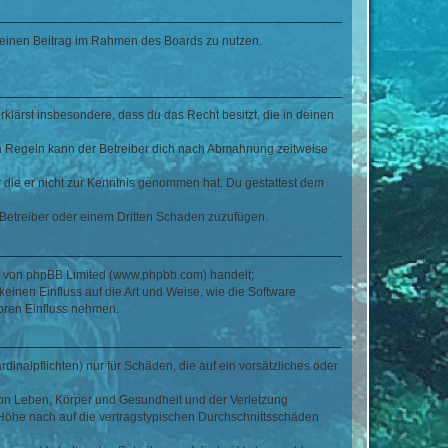
, deinen Beitrag im Rahmen des Boards zu nutzen.
erklärst insbesondere, dass du das Recht besitzt, die in deinen
n Regeln kann der Betreiber dich nach Abmahnung zeitweise
er die er nicht zur Kenntnis genommen hat. Du gestattest dem
 Betreiber oder einem Dritten Schaden zuzufügen.
re von phpBB Limited (www.phpbb.com) handelt;
inen Einfluss auf die Art und Weise, wie die Software
oren Einfluss nehmen.
inalpflichten) nur für Schäden, die auf ein vorsätzliches oder
von Leben, Körper und Gesundheit und der Verletzung
r Höhe nach auf die vertragstypischen Durchschnittsschäden