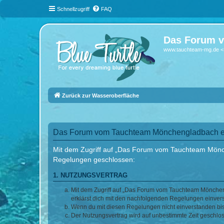
Schnellzugriff
FAQ
Das Forum v
www.tauchteam-mg.de <-
Zurück zur Wasseroberfläche
Das Forum vom Tauchteam Mönchengladbach e.V
Mit dem Zugriff auf „Das Forum vom Tauchteam Mönche
Regelungen geschlossen:
1. NUTZUNGSVERTRAG
Mit dem Zugriff auf „Das Forum vom Tauchteam Möncheng
erklärst dich mit den nachfolgenden Regelungen einver
Wenn du mit diesen Regelungen nicht einverstanden bist,
Der Nutzungsvertrag wird auf unbestimmte Zeit geschlos