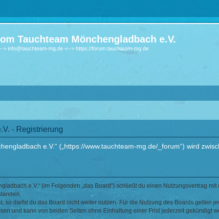
om Tauchteam Mönchengladbach e.V.
-> info@tauchteam-mg.de <--> https://forum.tauchteam-mg.de
. - Registrierung
ngladbach e.V.“ („https://www.tauchteam-mg.de/_forum“) wird zwische
ladbach e.V.“ (im Folgenden „das Board“) schließt du einen Nutzungsvertrag mit 
standen.
 so darfst du das Board nicht weiter nutzen. Für die Nutzung des Boards gelten jew
sen und kann von beiden Seiten ohne Einhaltung einer Frist jederzeit gekündigt w