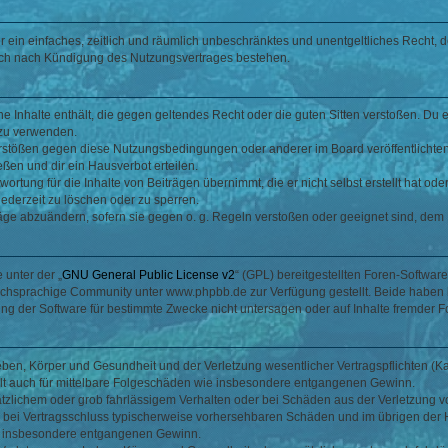
ber ein einfaches, zeitlich und räumlich unbeschränktes und unentgeltliches Recht
auch nach Kündigung des Nutzungsvertrages bestehen.
ine Inhalte enthält, die gegen geltendes Recht oder die guten Sitten verstoßen. Du 
 zu verwenden.
erstößen gegen diese Nutzungsbedingungen oder anderer im Board veröffentlichte
ßen und dir ein Hausverbot erteilen.
ortung für die Inhalte von Beiträgen übernimmt, die er nicht selbst erstellt hat od
jederzeit zu löschen oder zu sperren.
räge abzuändern, sofern sie gegen o. g. Regeln verstoßen oder geeignet sind, dem
 unter der „
GNU General Public License v2
“ (GPL) bereitgestellten Foren-Softwa
chsprachige Community unter www.phpbb.de zur Verfügung gestellt. Beide haben ke
g der Software für bestimmte Zwecke nicht untersagen oder auf Inhalte fremder F
ben, Körper und Gesundheit und der Verletzung wesentlicher Vertragspflichten (Kard
gilt auch für mittelbare Folgeschäden wie insbesondere entgangenen Gewinn.
ätzlichem oder grob fahrlässigem Verhalten oder bei Schäden aus der Verletzung 
 die bei Vertragsschluss typischerweise vorhersehbaren Schäden und im übrigen de
wie insbesondere entgangenen Gewinn.