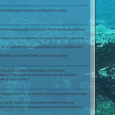
, deinen Beitrag im Rahmen des Boards zu nutzen.
erklärst insbesondere, dass du das Recht besitzt, die in deinen
n Regeln kann der Betreiber dich nach Abmahnung zeitweise
er die er nicht zur Kenntnis genommen hat. Du gestattest dem
 Betreiber oder einem Dritten Schaden zuzufügen.
re von phpBB Limited (www.phpbb.com) handelt;
inen Einfluss auf die Art und Weise, wie die Software
oren Einfluss nehmen.
inalpflichten) nur für Schäden, die auf ein vorsätzliches oder
von Leben, Körper und Gesundheit und der Verletzung
r Höhe nach auf die vertragstypischen Durchschnittsschäden