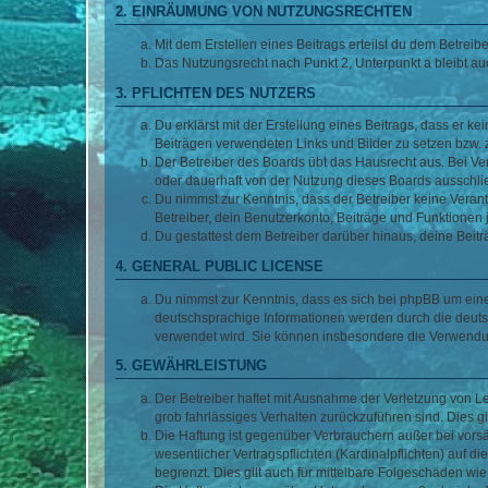
2. EINRÄUMUNG VON NUTZUNGSRECHTEN
Mit dem Erstellen eines Beitrags erteilst du dem Betrei
Das Nutzungsrecht nach Punkt 2, Unterpunkt a bleibt 
3. PFLICHTEN DES NUTZERS
Du erklärst mit der Erstellung eines Beitrags, dass er ke
Beiträgen verwendeten Links und Bilder zu setzen bzw.
Der Betreiber des Boards übt das Hausrecht aus. Bei V
oder dauerhaft von der Nutzung dieses Boards ausschlie
Du nimmst zur Kenntnis, dass der Betreiber keine Verantw
Betreiber, dein Benutzerkonto, Beiträge und Funktionen 
Du gestattest dem Betreiber darüber hinaus, deine Beit
4. GENERAL PUBLIC LICENSE
Du nimmst zur Kenntnis, dass es sich bei phpBB um eine
deutschsprachige Informationen werden durch die deuts
verwendet wird. Sie können insbesondere die Verwendun
5. GEWÄHRLEISTUNG
Der Betreiber haftet mit Ausnahme der Verletzung von Le
grob fahrlässiges Verhalten zurückzuführen sind. Dies 
Die Haftung ist gegenüber Verbrauchern außer bei vors
wesentlicher Vertragspflichten (Kardinalpflichten) auf
begrenzt. Dies gilt auch für mittelbare Folgeschäden 