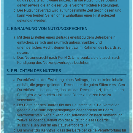
du das Board nicht weiter nutzen. Für die Nutzung des Boards
gelten jeweils die an dieser Stelle veröffentlichten Regelungen.
Der Nutzungsvertrag wird auf unbestimmte Zeit geschlossen und
kann von beiden Seiten ohne Einhaltung einer Frist jederzeit
gekündigt werden.
2. EINRÄUMUNG VON NUTZUNGSRECHTEN
Mit dem Erstellen eines Beitrags erteilst du dem Betreiber ein
einfaches, zeitlich und räumlich unbeschränktes und
unentgeltliches Recht, deinen Beitrag im Rahmen des Boards zu
nutzen.
Das Nutzungsrecht nach Punkt 2, Unterpunkt a bleibt auch nach
Kündigung des Nutzungsvertrages bestehen.
3. PFLICHTEN DES NUTZERS
Du erklärst mit der Erstellung eines Beitrags, dass er keine Inhalte
enthält, die gegen geltendes Recht oder die guten Sitten verstoßen.
Du erklärst insbesondere, dass du das Recht besitzt, die in deinen
Beiträgen verwendeten Links und Bilder zu setzen bzw. zu
verwenden.
Der Betreiber des Boards übt das Hausrecht aus. Bei Verstößen
gegen diese Nutzungsbedingungen oder anderer im Board
veröffentlichten Regeln kann der Betreiber dich nach Abmahnung
zeitweise oder dauerhaft von der Nutzung dieses Boards
ausschließen und dir ein Hausverbot erteilen.
Du nimmst zur Kenntnis, dass der Betreiber keine Verantwortung für