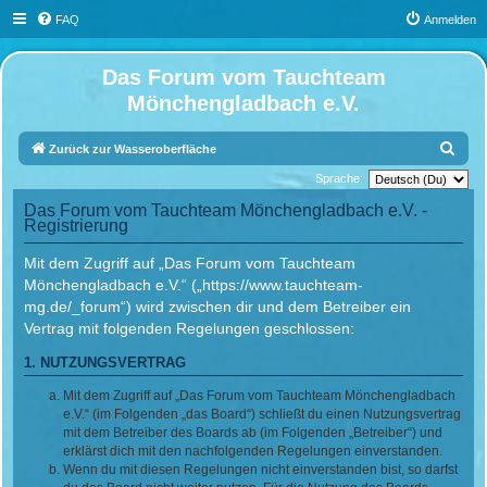
FAQ
Anmelden
Das Forum vom Tauchteam
Mönchengladbach e.V.
S
Zurück zur Wasseroberfläche
u
Sprache:
c
Das Forum vom Tauchteam Mönchengladbach e.V. -
Registrierung
h
e
Mit dem Zugriff auf „Das Forum vom Tauchteam
Mönchengladbach e.V.“ („https://www.tauchteam-
mg.de/_forum“) wird zwischen dir und dem Betreiber ein
Vertrag mit folgenden Regelungen geschlossen:
1. NUTZUNGSVERTRAG
Mit dem Zugriff auf „Das Forum vom Tauchteam Mönchengladbach
e.V.“ (im Folgenden „das Board“) schließt du einen Nutzungsvertrag
mit dem Betreiber des Boards ab (im Folgenden „Betreiber“) und
erklärst dich mit den nachfolgenden Regelungen einverstanden.
Wenn du mit diesen Regelungen nicht einverstanden bist, so darfst