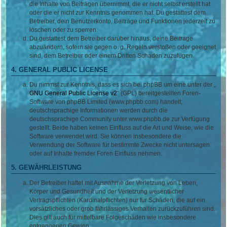
die Inhalte von Beiträgen übernimmt, die er nicht selbst erstellt hat
oder die er nicht zur Kenntnis genommen hat. Du gestattest dem
Betreiber, dein Benutzerkonto, Beiträge und Funktionen jederzeit zu
löschen oder zu sperren.
Du gestattest dem Betreiber darüber hinaus, deine Beiträge
abzuändern, sofern sie gegen o. g. Regeln verstoßen oder geeignet
sind, dem Betreiber oder einem Dritten Schaden zuzufügen.
4. GENERAL PUBLIC LICENSE
Du nimmst zur Kenntnis, dass es sich bei phpBB um eine unter der „
GNU General Public License v2
“ (GPL) bereitgestellten Foren-
Software von phpBB Limited (www.phpbb.com) handelt;
deutschsprachige Informationen werden durch die
deutschsprachige Community unter www.phpbb.de zur Verfügung
gestellt. Beide haben keinen Einfluss auf die Art und Weise, wie die
Software verwendet wird. Sie können insbesondere die
Verwendung der Software für bestimmte Zwecke nicht untersagen
oder auf Inhalte fremder Foren Einfluss nehmen.
5. GEWÄHRLEISTUNG
Der Betreiber haftet mit Ausnahme der Verletzung von Leben,
Körper und Gesundheit und der Verletzung wesentlicher
Vertragspflichten (Kardinalpflichten) nur für Schäden, die auf ein
vorsätzliches oder grob fahrlässiges Verhalten zurückzuführen sind.
Dies gilt auch für mittelbare Folgeschäden wie insbesondere
entgangenen Gewinn.