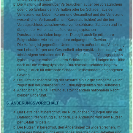
Die Haftung ist gegenüber Verbrauchern außer bei vorsätzlichem
oder grob fahrlässigem Verhalten oder bei Schäden aus der
Verletzung von Leben, Körper und Gesundheit und der Verletzung
wesentlicher Vertragspflichten (Kardinalpflichten) auf die bei
Vertragsschluss typischerweise vorhersehbaren Schäden und im
übrigen der Höhe nach auf die vertragstypischen
Durchschnittsschäden begrenzt. Dies gilt auch für mittelbare
Folgeschäden wie insbesondere entgangenen Gewinn.
Die Haftung ist gegenüber Unternehmern außer bei der Verletzung
von Leben, Körper und Gesundheit oder vorsätzlichem oder grob
fahrlässigem Verhalten des Betreibers auf die bei Vertragsschluss
typischerweise vorhersehbaren Schäden und im Übrigen der Höhe
nach auf die vertragstypischen Durchschnittsschäden begrenzt.
Dies gilt auch für mittelbare Schäden, insbesondere entgangenen
Gewinn.
Die Haftungsbegrenzung der Absätze a bis c gilt sinngemäß auch
zugunsten der Mitarbeiter und Erfüllungsgehilfen des Betreibers.
Ansprüche für eine Haftung aus zwingendem nationalem Recht
bleiben unberührt.
6. ÄNDERUNGSVORBEHALT
Der Betreiber ist berechtigt, die Nutzungsbedingungen und die
Datenschutzerklärung zu ändern. Die Änderung wird dem Nutzer
per E-Mail mitgeteilt.
Der Nutzer ist berechtigt, den Änderungen zu widersprechen. Im
Falle des Widerspruchs erlischt das zwischen dem Betreiber und