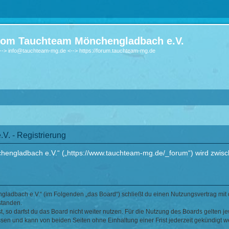
om Tauchteam Mönchengladbach e.V.
-> info@tauchteam-mg.de <--> https://forum.tauchteam-mg.de
. - Registrierung
ngladbach e.V.“ („https://www.tauchteam-mg.de/_forum“) wird zwische
ladbach e.V.“ (im Folgenden „das Board“) schließt du einen Nutzungsvertrag mit 
standen.
 so darfst du das Board nicht weiter nutzen. Für die Nutzung des Boards gelten jew
sen und kann von beiden Seiten ohne Einhaltung einer Frist jederzeit gekündigt w