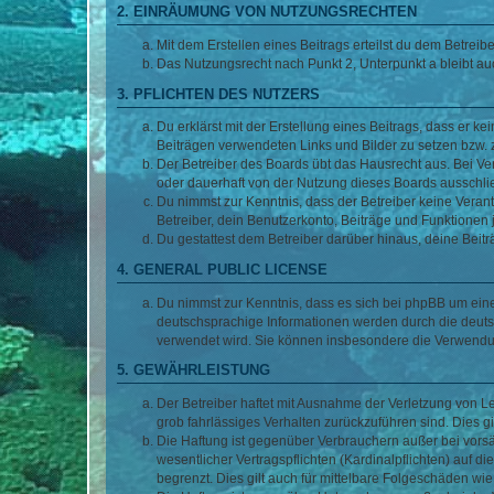
2. EINRÄUMUNG VON NUTZUNGSRECHTEN
Mit dem Erstellen eines Beitrags erteilst du dem Betrei
Das Nutzungsrecht nach Punkt 2, Unterpunkt a bleibt 
3. PFLICHTEN DES NUTZERS
Du erklärst mit der Erstellung eines Beitrags, dass er ke
Beiträgen verwendeten Links und Bilder zu setzen bzw.
Der Betreiber des Boards übt das Hausrecht aus. Bei V
oder dauerhaft von der Nutzung dieses Boards ausschlie
Du nimmst zur Kenntnis, dass der Betreiber keine Verantw
Betreiber, dein Benutzerkonto, Beiträge und Funktionen 
Du gestattest dem Betreiber darüber hinaus, deine Beit
4. GENERAL PUBLIC LICENSE
Du nimmst zur Kenntnis, dass es sich bei phpBB um eine
deutschsprachige Informationen werden durch die deuts
verwendet wird. Sie können insbesondere die Verwendun
5. GEWÄHRLEISTUNG
Der Betreiber haftet mit Ausnahme der Verletzung von Le
grob fahrlässiges Verhalten zurückzuführen sind. Dies 
Die Haftung ist gegenüber Verbrauchern außer bei vors
wesentlicher Vertragspflichten (Kardinalpflichten) auf
begrenzt. Dies gilt auch für mittelbare Folgeschäden 