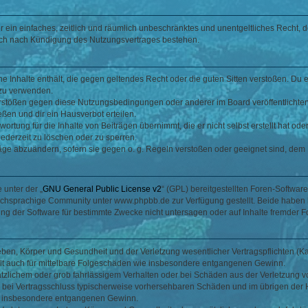
ber ein einfaches, zeitlich und räumlich unbeschränktes und unentgeltliches Recht
auch nach Kündigung des Nutzungsvertrages bestehen.
ine Inhalte enthält, die gegen geltendes Recht oder die guten Sitten verstoßen. Du 
 zu verwenden.
erstößen gegen diese Nutzungsbedingungen oder anderer im Board veröffentlichte
ßen und dir ein Hausverbot erteilen.
ortung für die Inhalte von Beiträgen übernimmt, die er nicht selbst erstellt hat od
jederzeit zu löschen oder zu sperren.
räge abzuändern, sofern sie gegen o. g. Regeln verstoßen oder geeignet sind, dem
 unter der „
GNU General Public License v2
“ (GPL) bereitgestellten Foren-Softwa
chsprachige Community unter www.phpbb.de zur Verfügung gestellt. Beide haben ke
g der Software für bestimmte Zwecke nicht untersagen oder auf Inhalte fremder F
ben, Körper und Gesundheit und der Verletzung wesentlicher Vertragspflichten (Kard
gilt auch für mittelbare Folgeschäden wie insbesondere entgangenen Gewinn.
ätzlichem oder grob fahrlässigem Verhalten oder bei Schäden aus der Verletzung 
 die bei Vertragsschluss typischerweise vorhersehbaren Schäden und im übrigen de
wie insbesondere entgangenen Gewinn.