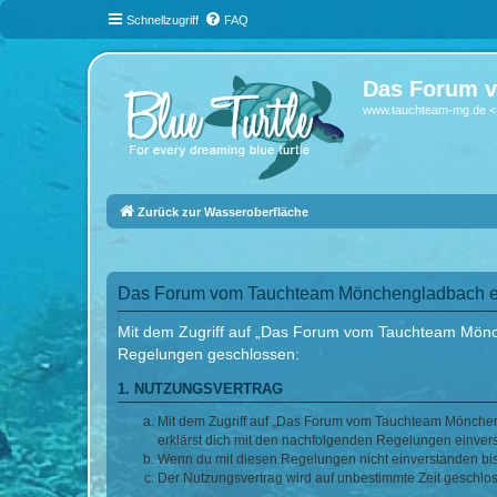
Schnellzugriff
FAQ
Das Forum v
www.tauchteam-mg.de <-
Zurück zur Wasseroberfläche
Das Forum vom Tauchteam Mönchengladbach e.V
Mit dem Zugriff auf „Das Forum vom Tauchteam Mönche
Regelungen geschlossen:
1. NUTZUNGSVERTRAG
Mit dem Zugriff auf „Das Forum vom Tauchteam Möncheng
erklärst dich mit den nachfolgenden Regelungen einver
Wenn du mit diesen Regelungen nicht einverstanden bist,
Der Nutzungsvertrag wird auf unbestimmte Zeit geschlos