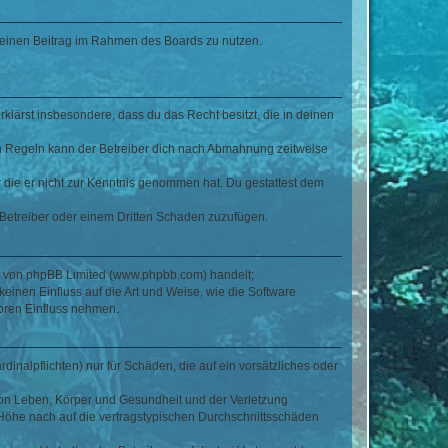
, deinen Beitrag im Rahmen des Boards zu nutzen.
erklärst insbesondere, dass du das Recht besitzt, die in deinen
n Regeln kann der Betreiber dich nach Abmahnung zeitweise
er die er nicht zur Kenntnis genommen hat. Du gestattest dem
 Betreiber oder einem Dritten Schaden zuzufügen.
re von phpBB Limited (www.phpbb.com) handelt;
inen Einfluss auf die Art und Weise, wie die Software
oren Einfluss nehmen.
inalpflichten) nur für Schäden, die auf ein vorsätzliches oder
von Leben, Körper und Gesundheit und der Verletzung
r Höhe nach auf die vertragstypischen Durchschnittsschäden