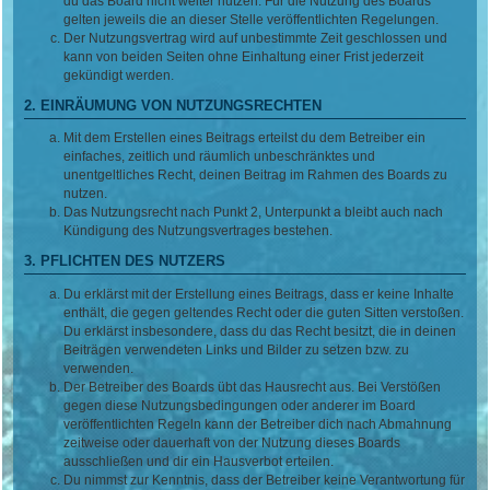
du das Board nicht weiter nutzen. Für die Nutzung des Boards
gelten jeweils die an dieser Stelle veröffentlichten Regelungen.
Der Nutzungsvertrag wird auf unbestimmte Zeit geschlossen und
kann von beiden Seiten ohne Einhaltung einer Frist jederzeit
gekündigt werden.
2. EINRÄUMUNG VON NUTZUNGSRECHTEN
Mit dem Erstellen eines Beitrags erteilst du dem Betreiber ein
einfaches, zeitlich und räumlich unbeschränktes und
unentgeltliches Recht, deinen Beitrag im Rahmen des Boards zu
nutzen.
Das Nutzungsrecht nach Punkt 2, Unterpunkt a bleibt auch nach
Kündigung des Nutzungsvertrages bestehen.
3. PFLICHTEN DES NUTZERS
Du erklärst mit der Erstellung eines Beitrags, dass er keine Inhalte
enthält, die gegen geltendes Recht oder die guten Sitten verstoßen.
Du erklärst insbesondere, dass du das Recht besitzt, die in deinen
Beiträgen verwendeten Links und Bilder zu setzen bzw. zu
verwenden.
Der Betreiber des Boards übt das Hausrecht aus. Bei Verstößen
gegen diese Nutzungsbedingungen oder anderer im Board
veröffentlichten Regeln kann der Betreiber dich nach Abmahnung
zeitweise oder dauerhaft von der Nutzung dieses Boards
ausschließen und dir ein Hausverbot erteilen.
Du nimmst zur Kenntnis, dass der Betreiber keine Verantwortung für