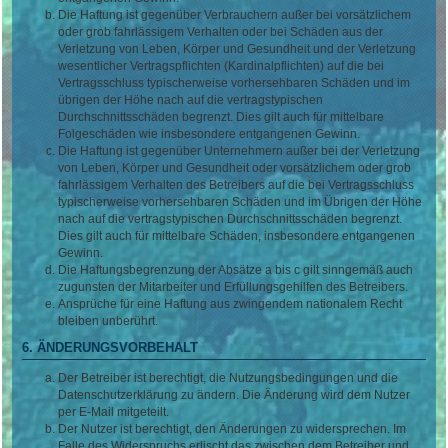
Die Haftung ist gegenüber Verbrauchern außer bei vorsätzlichem
oder grob fahrlässigem Verhalten oder bei Schäden aus der
Verletzung von Leben, Körper und Gesundheit und der Verletzung
wesentlicher Vertragspflichten (Kardinalpflichten) auf die bei
Vertragsschluss typischerweise vorhersehbaren Schäden und im
übrigen der Höhe nach auf die vertragstypischen
Durchschnittsschäden begrenzt. Dies gilt auch für mittelbare
Folgeschäden wie insbesondere entgangenen Gewinn.
Die Haftung ist gegenüber Unternehmern außer bei der Verletzung
von Leben, Körper und Gesundheit oder vorsätzlichem oder grob
fahrlässigem Verhalten des Betreibers auf die bei Vertragsschluss
typischerweise vorhersehbaren Schäden und im Übrigen der Höhe
nach auf die vertragstypischen Durchschnittsschäden begrenzt.
Dies gilt auch für mittelbare Schäden, insbesondere entgangenen
Gewinn.
Die Haftungsbegrenzung der Absätze a bis c gilt sinngemäß auch
zugunsten der Mitarbeiter und Erfüllungsgehilfen des Betreibers.
Ansprüche für eine Haftung aus zwingendem nationalem Recht
bleiben unberührt.
6. ÄNDERUNGSVORBEHALT
Der Betreiber ist berechtigt, die Nutzungsbedingungen und die
Datenschutzerklärung zu ändern. Die Änderung wird dem Nutzer
per E-Mail mitgeteilt.
Der Nutzer ist berechtigt, den Änderungen zu widersprechen. Im
Falle des Widerspruchs erlischt das zwischen dem Betreiber und