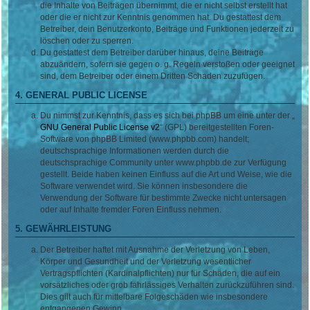
die Inhalte von Beiträgen übernimmt, die er nicht selbst erstellt hat
oder die er nicht zur Kenntnis genommen hat. Du gestattest dem
Betreiber, dein Benutzerkonto, Beiträge und Funktionen jederzeit zu
löschen oder zu sperren.
Du gestattest dem Betreiber darüber hinaus, deine Beiträge
abzuändern, sofern sie gegen o. g. Regeln verstoßen oder geeignet
sind, dem Betreiber oder einem Dritten Schaden zuzufügen.
4. GENERAL PUBLIC LICENSE
Du nimmst zur Kenntnis, dass es sich bei phpBB um eine unter der „
GNU General Public License v2
“ (GPL) bereitgestellten Foren-
Software von phpBB Limited (www.phpbb.com) handelt;
deutschsprachige Informationen werden durch die
deutschsprachige Community unter www.phpbb.de zur Verfügung
gestellt. Beide haben keinen Einfluss auf die Art und Weise, wie die
Software verwendet wird. Sie können insbesondere die
Verwendung der Software für bestimmte Zwecke nicht untersagen
oder auf Inhalte fremder Foren Einfluss nehmen.
5. GEWÄHRLEISTUNG
Der Betreiber haftet mit Ausnahme der Verletzung von Leben,
Körper und Gesundheit und der Verletzung wesentlicher
Vertragspflichten (Kardinalpflichten) nur für Schäden, die auf ein
vorsätzliches oder grob fahrlässiges Verhalten zurückzuführen sind.
Dies gilt auch für mittelbare Folgeschäden wie insbesondere
entgangenen Gewinn.