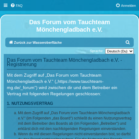
FAQ
Anmelden
Das Forum vom Tauchteam
Mönchengladbach e.V.
S
Zurück zur Wasseroberfläche
u
Sprache:
c
Das Forum vom Tauchteam Mönchengladbach e.V. -
Registrierung
h
e
Mit dem Zugriff auf „Das Forum vom Tauchteam
Mönchengladbach e.V.“ („https://www.tauchteam-
mg.de/_forum“) wird zwischen dir und dem Betreiber ein
Vertrag mit folgenden Regelungen geschlossen:
1. NUTZUNGSVERTRAG
Mit dem Zugriff auf „Das Forum vom Tauchteam Mönchengladbach
e.V.“ (im Folgenden „das Board“) schließt du einen Nutzungsvertrag
mit dem Betreiber des Boards ab (im Folgenden „Betreiber“) und
erklärst dich mit den nachfolgenden Regelungen einverstanden.
Wenn du mit diesen Regelungen nicht einverstanden bist, so darfst