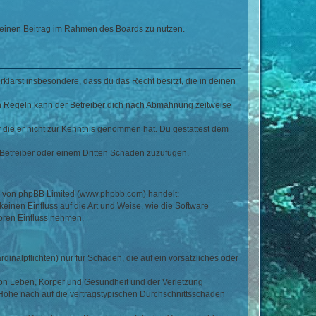
, deinen Beitrag im Rahmen des Boards zu nutzen.
erklärst insbesondere, dass du das Recht besitzt, die in deinen
n Regeln kann der Betreiber dich nach Abmahnung zeitweise
er die er nicht zur Kenntnis genommen hat. Du gestattest dem
 Betreiber oder einem Dritten Schaden zuzufügen.
re von phpBB Limited (www.phpbb.com) handelt;
inen Einfluss auf die Art und Weise, wie die Software
oren Einfluss nehmen.
inalpflichten) nur für Schäden, die auf ein vorsätzliches oder
von Leben, Körper und Gesundheit und der Verletzung
r Höhe nach auf die vertragstypischen Durchschnittsschäden