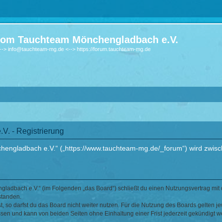
om Tauchteam Mönchengladbach e.V.
-> info@tauchteam-mg.de <--> https://forum.tauchteam-mg.de
. - Registrierung
ngladbach e.V.“ („https://www.tauchteam-mg.de/_forum“) wird zwische
ladbach e.V.“ (im Folgenden „das Board“) schließt du einen Nutzungsvertrag mit 
standen.
 so darfst du das Board nicht weiter nutzen. Für die Nutzung des Boards gelten jew
sen und kann von beiden Seiten ohne Einhaltung einer Frist jederzeit gekündigt w