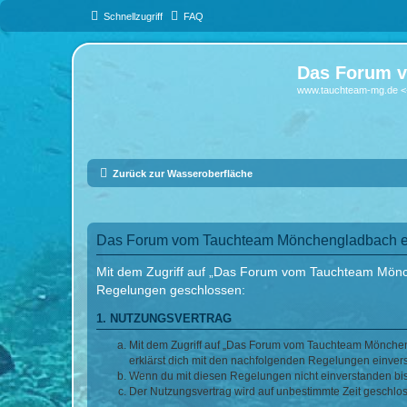
Schnellzugriff
FAQ
Das Forum v
www.tauchteam-mg.de <-
Zurück zur Wasseroberfläche
Das Forum vom Tauchteam Mönchengladbach e.V
Mit dem Zugriff auf „Das Forum vom Tauchteam Mönche
Regelungen geschlossen:
1. NUTZUNGSVERTRAG
Mit dem Zugriff auf „Das Forum vom Tauchteam Möncheng
erklärst dich mit den nachfolgenden Regelungen einver
Wenn du mit diesen Regelungen nicht einverstanden bist,
Der Nutzungsvertrag wird auf unbestimmte Zeit geschlos