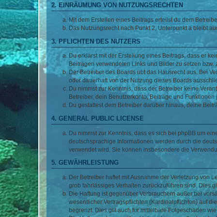
2. EINRÄUMUNG VON NUTZUNGSRECHTEN
Mit dem Erstellen eines Beitrags erteilst du dem Betrei
Das Nutzungsrecht nach Punkt 2, Unterpunkt a bleibt 
3. PFLICHTEN DES NUTZERS
Du erklärst mit der Erstellung eines Beitrags, dass er ke
Beiträgen verwendeten Links und Bilder zu setzen bzw.
Der Betreiber des Boards übt das Hausrecht aus. Bei V
oder dauerhaft von der Nutzung dieses Boards ausschlie
Du nimmst zur Kenntnis, dass der Betreiber keine Verantw
Betreiber, dein Benutzerkonto, Beiträge und Funktionen 
Du gestattest dem Betreiber darüber hinaus, deine Beit
4. GENERAL PUBLIC LICENSE
Du nimmst zur Kenntnis, dass es sich bei phpBB um eine
deutschsprachige Informationen werden durch die deuts
verwendet wird. Sie können insbesondere die Verwendun
5. GEWÄHRLEISTUNG
Der Betreiber haftet mit Ausnahme der Verletzung von Le
grob fahrlässiges Verhalten zurückzuführen sind. Dies 
Die Haftung ist gegenüber Verbrauchern außer bei vors
wesentlicher Vertragspflichten (Kardinalpflichten) auf
begrenzt. Dies gilt auch für mittelbare Folgeschäden 