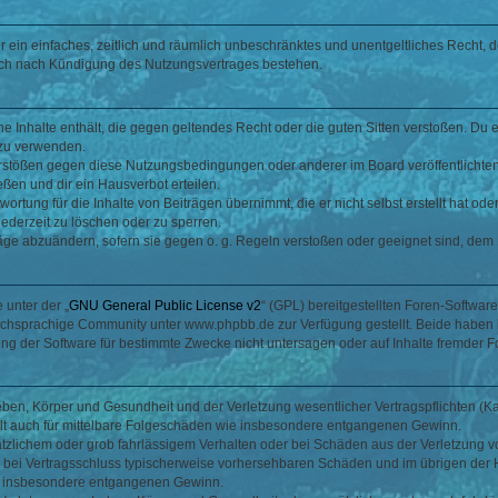
ber ein einfaches, zeitlich und räumlich unbeschränktes und unentgeltliches Recht
auch nach Kündigung des Nutzungsvertrages bestehen.
ine Inhalte enthält, die gegen geltendes Recht oder die guten Sitten verstoßen. Du 
 zu verwenden.
erstößen gegen diese Nutzungsbedingungen oder anderer im Board veröffentlichte
ßen und dir ein Hausverbot erteilen.
ortung für die Inhalte von Beiträgen übernimmt, die er nicht selbst erstellt hat od
jederzeit zu löschen oder zu sperren.
räge abzuändern, sofern sie gegen o. g. Regeln verstoßen oder geeignet sind, dem
 unter der „
GNU General Public License v2
“ (GPL) bereitgestellten Foren-Softwa
chsprachige Community unter www.phpbb.de zur Verfügung gestellt. Beide haben ke
g der Software für bestimmte Zwecke nicht untersagen oder auf Inhalte fremder F
ben, Körper und Gesundheit und der Verletzung wesentlicher Vertragspflichten (Kard
gilt auch für mittelbare Folgeschäden wie insbesondere entgangenen Gewinn.
ätzlichem oder grob fahrlässigem Verhalten oder bei Schäden aus der Verletzung 
 die bei Vertragsschluss typischerweise vorhersehbaren Schäden und im übrigen de
wie insbesondere entgangenen Gewinn.