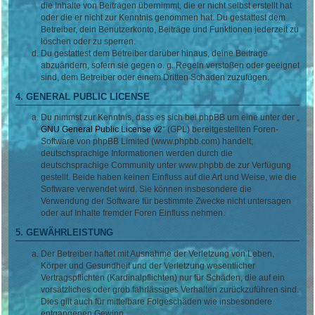
die Inhalte von Beiträgen übernimmt, die er nicht selbst erstellt hat
oder die er nicht zur Kenntnis genommen hat. Du gestattest dem
Betreiber, dein Benutzerkonto, Beiträge und Funktionen jederzeit zu
löschen oder zu sperren.
Du gestattest dem Betreiber darüber hinaus, deine Beiträge
abzuändern, sofern sie gegen o. g. Regeln verstoßen oder geeignet
sind, dem Betreiber oder einem Dritten Schaden zuzufügen.
4. GENERAL PUBLIC LICENSE
Du nimmst zur Kenntnis, dass es sich bei phpBB um eine unter der „
GNU General Public License v2
“ (GPL) bereitgestellten Foren-
Software von phpBB Limited (www.phpbb.com) handelt;
deutschsprachige Informationen werden durch die
deutschsprachige Community unter www.phpbb.de zur Verfügung
gestellt. Beide haben keinen Einfluss auf die Art und Weise, wie die
Software verwendet wird. Sie können insbesondere die
Verwendung der Software für bestimmte Zwecke nicht untersagen
oder auf Inhalte fremder Foren Einfluss nehmen.
5. GEWÄHRLEISTUNG
Der Betreiber haftet mit Ausnahme der Verletzung von Leben,
Körper und Gesundheit und der Verletzung wesentlicher
Vertragspflichten (Kardinalpflichten) nur für Schäden, die auf ein
vorsätzliches oder grob fahrlässiges Verhalten zurückzuführen sind.
Dies gilt auch für mittelbare Folgeschäden wie insbesondere
entgangenen Gewinn.