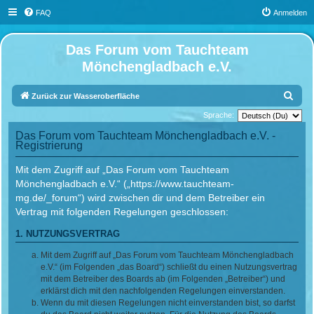
FAQ
Anmelden
Das Forum vom Tauchteam
Mönchengladbach e.V.
S
Zurück zur Wasseroberfläche
u
Sprache:
c
Das Forum vom Tauchteam Mönchengladbach e.V. -
Registrierung
h
e
Mit dem Zugriff auf „Das Forum vom Tauchteam
Mönchengladbach e.V.“ („https://www.tauchteam-
mg.de/_forum“) wird zwischen dir und dem Betreiber ein
Vertrag mit folgenden Regelungen geschlossen:
1. NUTZUNGSVERTRAG
Mit dem Zugriff auf „Das Forum vom Tauchteam Mönchengladbach
e.V.“ (im Folgenden „das Board“) schließt du einen Nutzungsvertrag
mit dem Betreiber des Boards ab (im Folgenden „Betreiber“) und
erklärst dich mit den nachfolgenden Regelungen einverstanden.
Wenn du mit diesen Regelungen nicht einverstanden bist, so darfst