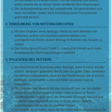
du das Board nicht weiter nutzen. Für die Nutzung des Boards
gelten jeweils die an dieser Stelle veröffentlichten Regelungen.
Der Nutzungsvertrag wird auf unbestimmte Zeit geschlossen und
kann von beiden Seiten ohne Einhaltung einer Frist jederzeit
gekündigt werden.
2. EINRÄUMUNG VON NUTZUNGSRECHTEN
Mit dem Erstellen eines Beitrags erteilst du dem Betreiber ein
einfaches, zeitlich und räumlich unbeschränktes und
unentgeltliches Recht, deinen Beitrag im Rahmen des Boards zu
nutzen.
Das Nutzungsrecht nach Punkt 2, Unterpunkt a bleibt auch nach
Kündigung des Nutzungsvertrages bestehen.
3. PFLICHTEN DES NUTZERS
Du erklärst mit der Erstellung eines Beitrags, dass er keine Inhalte
enthält, die gegen geltendes Recht oder die guten Sitten verstoßen.
Du erklärst insbesondere, dass du das Recht besitzt, die in deinen
Beiträgen verwendeten Links und Bilder zu setzen bzw. zu
verwenden.
Der Betreiber des Boards übt das Hausrecht aus. Bei Verstößen
gegen diese Nutzungsbedingungen oder anderer im Board
veröffentlichten Regeln kann der Betreiber dich nach Abmahnung
zeitweise oder dauerhaft von der Nutzung dieses Boards
ausschließen und dir ein Hausverbot erteilen.
Du nimmst zur Kenntnis, dass der Betreiber keine Verantwortung für