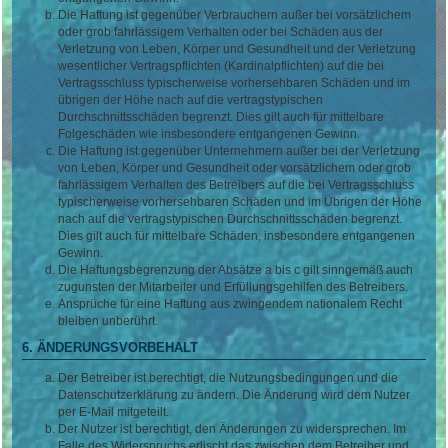
Die Haftung ist gegenüber Verbrauchern außer bei vorsätzlichem
oder grob fahrlässigem Verhalten oder bei Schäden aus der
Verletzung von Leben, Körper und Gesundheit und der Verletzung
wesentlicher Vertragspflichten (Kardinalpflichten) auf die bei
Vertragsschluss typischerweise vorhersehbaren Schäden und im
übrigen der Höhe nach auf die vertragstypischen
Durchschnittsschäden begrenzt. Dies gilt auch für mittelbare
Folgeschäden wie insbesondere entgangenen Gewinn.
Die Haftung ist gegenüber Unternehmern außer bei der Verletzung
von Leben, Körper und Gesundheit oder vorsätzlichem oder grob
fahrlässigem Verhalten des Betreibers auf die bei Vertragsschluss
typischerweise vorhersehbaren Schäden und im Übrigen der Höhe
nach auf die vertragstypischen Durchschnittsschäden begrenzt.
Dies gilt auch für mittelbare Schäden, insbesondere entgangenen
Gewinn.
Die Haftungsbegrenzung der Absätze a bis c gilt sinngemäß auch
zugunsten der Mitarbeiter und Erfüllungsgehilfen des Betreibers.
Ansprüche für eine Haftung aus zwingendem nationalem Recht
bleiben unberührt.
6. ÄNDERUNGSVORBEHALT
Der Betreiber ist berechtigt, die Nutzungsbedingungen und die
Datenschutzerklärung zu ändern. Die Änderung wird dem Nutzer
per E-Mail mitgeteilt.
Der Nutzer ist berechtigt, den Änderungen zu widersprechen. Im
Falle des Widerspruchs erlischt das zwischen dem Betreiber und