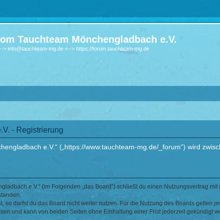
om Tauchteam Mönchengladbach e.V.
-> info@tauchteam-mg.de <--> https://forum.tauchteam-mg.de
. - Registrierung
ngladbach e.V.“ („https://www.tauchteam-mg.de/_forum“) wird zwische
ladbach e.V.“ (im Folgenden „das Board“) schließt du einen Nutzungsvertrag mit 
standen.
 so darfst du das Board nicht weiter nutzen. Für die Nutzung des Boards gelten jew
sen und kann von beiden Seiten ohne Einhaltung einer Frist jederzeit gekündigt w