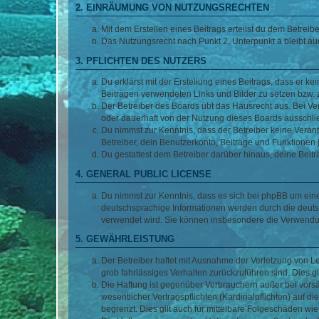
2. EINRÄUMUNG VON NUTZUNGSRECHTEN
Mit dem Erstellen eines Beitrags erteilst du dem Betrei
Das Nutzungsrecht nach Punkt 2, Unterpunkt a bleibt 
3. PFLICHTEN DES NUTZERS
Du erklärst mit der Erstellung eines Beitrags, dass er ke
Beiträgen verwendeten Links und Bilder zu setzen bzw.
Der Betreiber des Boards übt das Hausrecht aus. Bei V
oder dauerhaft von der Nutzung dieses Boards ausschlie
Du nimmst zur Kenntnis, dass der Betreiber keine Verantw
Betreiber, dein Benutzerkonto, Beiträge und Funktionen 
Du gestattest dem Betreiber darüber hinaus, deine Beit
4. GENERAL PUBLIC LICENSE
Du nimmst zur Kenntnis, dass es sich bei phpBB um eine
deutschsprachige Informationen werden durch die deuts
verwendet wird. Sie können insbesondere die Verwendun
5. GEWÄHRLEISTUNG
Der Betreiber haftet mit Ausnahme der Verletzung von Le
grob fahrlässiges Verhalten zurückzuführen sind. Dies 
Die Haftung ist gegenüber Verbrauchern außer bei vors
wesentlicher Vertragspflichten (Kardinalpflichten) auf
begrenzt. Dies gilt auch für mittelbare Folgeschäden 