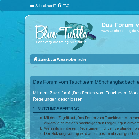
Schnellzugriff
FAQ
Das Forum v
www.tauchteam-mg.de <-
Zurück zur Wasseroberfläche
Das Forum vom Tauchteam Mönchengladbach e.V
Mit dem Zugriff auf „Das Forum vom Tauchteam Mönche
Regelungen geschlossen:
1. NUTZUNGSVERTRAG
Mit dem Zugriff auf „Das Forum vom Tauchteam Möncheng
erklärst dich mit den nachfolgenden Regelungen einver
Wenn du mit diesen Regelungen nicht einverstanden bist,
Der Nutzungsvertrag wird auf unbestimmte Zeit geschlos