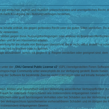
ber ein einfaches, zeitlich und räumlich unbeschränktes und unentgeltliches Recht
auch nach Kündigung des Nutzungsvertrages bestehen.
ine Inhalte enthält, die gegen geltendes Recht oder die guten Sitten verstoßen. Du 
 zu verwenden.
erstößen gegen diese Nutzungsbedingungen oder anderer im Board veröffentlichte
ßen und dir ein Hausverbot erteilen.
ortung für die Inhalte von Beiträgen übernimmt, die er nicht selbst erstellt hat od
jederzeit zu löschen oder zu sperren.
räge abzuändern, sofern sie gegen o. g. Regeln verstoßen oder geeignet sind, dem
 unter der „
GNU General Public License v2
“ (GPL) bereitgestellten Foren-Softwa
chsprachige Community unter www.phpbb.de zur Verfügung gestellt. Beide haben ke
g der Software für bestimmte Zwecke nicht untersagen oder auf Inhalte fremder F
ben, Körper und Gesundheit und der Verletzung wesentlicher Vertragspflichten (Kard
gilt auch für mittelbare Folgeschäden wie insbesondere entgangenen Gewinn.
ätzlichem oder grob fahrlässigem Verhalten oder bei Schäden aus der Verletzung 
 die bei Vertragsschluss typischerweise vorhersehbaren Schäden und im übrigen de
wie insbesondere entgangenen Gewinn.