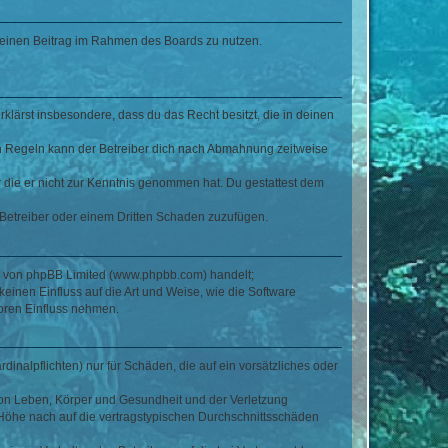
, deinen Beitrag im Rahmen des Boards zu nutzen.
erklärst insbesondere, dass du das Recht besitzt, die in deinen
n Regeln kann der Betreiber dich nach Abmahnung zeitweise
er die er nicht zur Kenntnis genommen hat. Du gestattest dem
 Betreiber oder einem Dritten Schaden zuzufügen.
re von phpBB Limited (www.phpbb.com) handelt;
inen Einfluss auf die Art und Weise, wie die Software
oren Einfluss nehmen.
inalpflichten) nur für Schäden, die auf ein vorsätzliches oder
von Leben, Körper und Gesundheit und der Verletzung
r Höhe nach auf die vertragstypischen Durchschnittsschäden