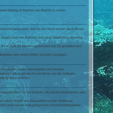
, deinen Beitrag im Rahmen des Boards zu nutzen.
erklärst insbesondere, dass du das Recht besitzt, die in deinen
n Regeln kann der Betreiber dich nach Abmahnung zeitweise
er die er nicht zur Kenntnis genommen hat. Du gestattest dem
 Betreiber oder einem Dritten Schaden zuzufügen.
re von phpBB Limited (www.phpbb.com) handelt;
inen Einfluss auf die Art und Weise, wie die Software
oren Einfluss nehmen.
inalpflichten) nur für Schäden, die auf ein vorsätzliches oder
von Leben, Körper und Gesundheit und der Verletzung
r Höhe nach auf die vertragstypischen Durchschnittsschäden