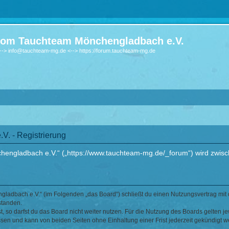
om Tauchteam Mönchengladbach e.V.
-> info@tauchteam-mg.de <--> https://forum.tauchteam-mg.de
. - Registrierung
ngladbach e.V.“ („https://www.tauchteam-mg.de/_forum“) wird zwische
ladbach e.V.“ (im Folgenden „das Board“) schließt du einen Nutzungsvertrag mit 
standen.
 so darfst du das Board nicht weiter nutzen. Für die Nutzung des Boards gelten jew
sen und kann von beiden Seiten ohne Einhaltung einer Frist jederzeit gekündigt w