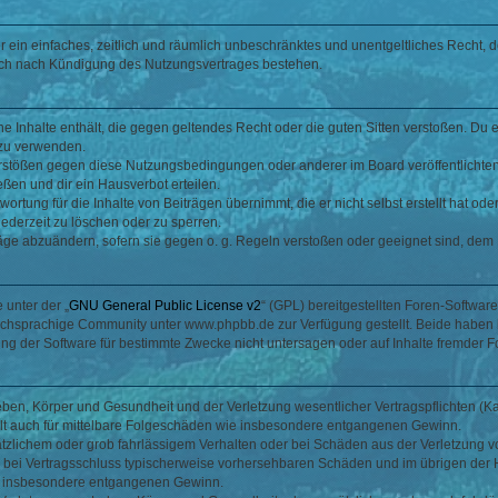
ber ein einfaches, zeitlich und räumlich unbeschränktes und unentgeltliches Recht
auch nach Kündigung des Nutzungsvertrages bestehen.
ine Inhalte enthält, die gegen geltendes Recht oder die guten Sitten verstoßen. Du 
 zu verwenden.
erstößen gegen diese Nutzungsbedingungen oder anderer im Board veröffentlichte
ßen und dir ein Hausverbot erteilen.
ortung für die Inhalte von Beiträgen übernimmt, die er nicht selbst erstellt hat od
jederzeit zu löschen oder zu sperren.
räge abzuändern, sofern sie gegen o. g. Regeln verstoßen oder geeignet sind, dem
 unter der „
GNU General Public License v2
“ (GPL) bereitgestellten Foren-Softwa
chsprachige Community unter www.phpbb.de zur Verfügung gestellt. Beide haben ke
g der Software für bestimmte Zwecke nicht untersagen oder auf Inhalte fremder F
ben, Körper und Gesundheit und der Verletzung wesentlicher Vertragspflichten (Kard
gilt auch für mittelbare Folgeschäden wie insbesondere entgangenen Gewinn.
ätzlichem oder grob fahrlässigem Verhalten oder bei Schäden aus der Verletzung 
 die bei Vertragsschluss typischerweise vorhersehbaren Schäden und im übrigen de
wie insbesondere entgangenen Gewinn.