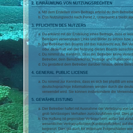
2. EINRÄUMUNG VON NUTZUNGSRECHTEN
Mit dem Erstellen eines Beitrags erteilst du dem Betrei
Das Nutzungsrecht nach Punkt 2, Unterpunkt a bleibt 
3. PFLICHTEN DES NUTZERS
Du erklärst mit der Erstellung eines Beitrags, dass er ke
Beiträgen verwendeten Links und Bilder zu setzen bzw.
Der Betreiber des Boards übt das Hausrecht aus. Bei V
oder dauerhaft von der Nutzung dieses Boards ausschlie
Du nimmst zur Kenntnis, dass der Betreiber keine Verantw
Betreiber, dein Benutzerkonto, Beiträge und Funktionen 
Du gestattest dem Betreiber darüber hinaus, deine Beit
4. GENERAL PUBLIC LICENSE
Du nimmst zur Kenntnis, dass es sich bei phpBB um eine
deutschsprachige Informationen werden durch die deuts
verwendet wird. Sie können insbesondere die Verwendun
5. GEWÄHRLEISTUNG
Der Betreiber haftet mit Ausnahme der Verletzung von Le
grob fahrlässiges Verhalten zurückzuführen sind. Dies 
Die Haftung ist gegenüber Verbrauchern außer bei vors
wesentlicher Vertragspflichten (Kardinalpflichten) auf
begrenzt. Dies gilt auch für mittelbare Folgeschäden 