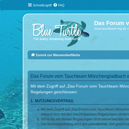
Schnellzugriff
FAQ
Das Forum v
www.tauchteam-mg.de <-
Zurück zur Wasseroberfläche
Das Forum vom Tauchteam Mönchengladbach e.V
Mit dem Zugriff auf „Das Forum vom Tauchteam Mönche
Regelungen geschlossen:
1. NUTZUNGSVERTRAG
Mit dem Zugriff auf „Das Forum vom Tauchteam Möncheng
erklärst dich mit den nachfolgenden Regelungen einver
Wenn du mit diesen Regelungen nicht einverstanden bist,
Der Nutzungsvertrag wird auf unbestimmte Zeit geschlos