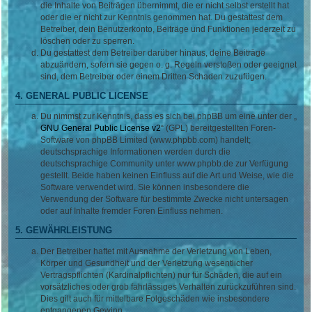
die Inhalte von Beiträgen übernimmt, die er nicht selbst erstellt hat
oder die er nicht zur Kenntnis genommen hat. Du gestattest dem
Betreiber, dein Benutzerkonto, Beiträge und Funktionen jederzeit zu
löschen oder zu sperren.
Du gestattest dem Betreiber darüber hinaus, deine Beiträge
abzuändern, sofern sie gegen o. g. Regeln verstoßen oder geeignet
sind, dem Betreiber oder einem Dritten Schaden zuzufügen.
4. GENERAL PUBLIC LICENSE
Du nimmst zur Kenntnis, dass es sich bei phpBB um eine unter der „
GNU General Public License v2
“ (GPL) bereitgestellten Foren-
Software von phpBB Limited (www.phpbb.com) handelt;
deutschsprachige Informationen werden durch die
deutschsprachige Community unter www.phpbb.de zur Verfügung
gestellt. Beide haben keinen Einfluss auf die Art und Weise, wie die
Software verwendet wird. Sie können insbesondere die
Verwendung der Software für bestimmte Zwecke nicht untersagen
oder auf Inhalte fremder Foren Einfluss nehmen.
5. GEWÄHRLEISTUNG
Der Betreiber haftet mit Ausnahme der Verletzung von Leben,
Körper und Gesundheit und der Verletzung wesentlicher
Vertragspflichten (Kardinalpflichten) nur für Schäden, die auf ein
vorsätzliches oder grob fahrlässiges Verhalten zurückzuführen sind.
Dies gilt auch für mittelbare Folgeschäden wie insbesondere
entgangenen Gewinn.