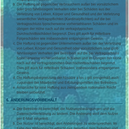
Die Haftung ist gegenüber Verbrauchern außer bei vorsätzlichem
oder grob fahrlässigem Verhalten oder bei Schäden aus der
Verletzung von Leben, Körper und Gesundheit und der Verletzung
wesentlicher Vertragspflichten (Kardinalpflichten) auf die bei
Vertragsschluss typischerweise vorhersehbaren Schäden und im
übrigen der Höhe nach auf die vertragstypischen
Durchschnittsschäden begrenzt. Dies gilt auch für mittelbare
Folgeschäden wie insbesondere entgangenen Gewinn.
Die Haftung ist gegenüber Unternehmern außer bei der Verletzung
von Leben, Körper und Gesundheit oder vorsätzlichem oder grob
fahrlässigem Verhalten des Betreibers auf die bei Vertragsschluss
typischerweise vorhersehbaren Schäden und im Übrigen der Höhe
nach auf die vertragstypischen Durchschnittsschäden begrenzt.
Dies gilt auch für mittelbare Schäden, insbesondere entgangenen
Gewinn.
Die Haftungsbegrenzung der Absätze a bis c gilt sinngemäß auch
zugunsten der Mitarbeiter und Erfüllungsgehilfen des Betreibers.
Ansprüche für eine Haftung aus zwingendem nationalem Recht
bleiben unberührt.
6. ÄNDERUNGSVORBEHALT
Der Betreiber ist berechtigt, die Nutzungsbedingungen und die
Datenschutzerklärung zu ändern. Die Änderung wird dem Nutzer
per E-Mail mitgeteilt.
Der Nutzer ist berechtigt, den Änderungen zu widersprechen. Im
Falle des Widerspruchs erlischt das zwischen dem Betreiber und