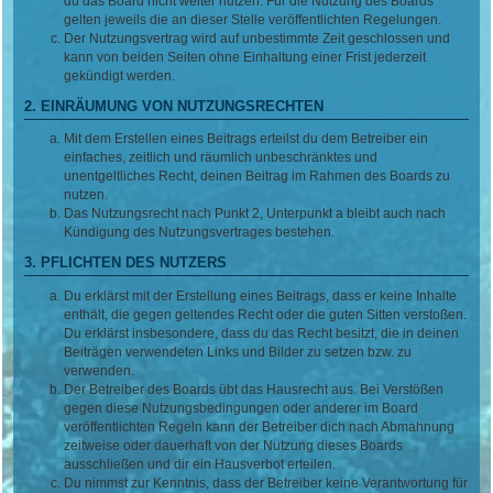
du das Board nicht weiter nutzen. Für die Nutzung des Boards
gelten jeweils die an dieser Stelle veröffentlichten Regelungen.
Der Nutzungsvertrag wird auf unbestimmte Zeit geschlossen und
kann von beiden Seiten ohne Einhaltung einer Frist jederzeit
gekündigt werden.
2. EINRÄUMUNG VON NUTZUNGSRECHTEN
Mit dem Erstellen eines Beitrags erteilst du dem Betreiber ein
einfaches, zeitlich und räumlich unbeschränktes und
unentgeltliches Recht, deinen Beitrag im Rahmen des Boards zu
nutzen.
Das Nutzungsrecht nach Punkt 2, Unterpunkt a bleibt auch nach
Kündigung des Nutzungsvertrages bestehen.
3. PFLICHTEN DES NUTZERS
Du erklärst mit der Erstellung eines Beitrags, dass er keine Inhalte
enthält, die gegen geltendes Recht oder die guten Sitten verstoßen.
Du erklärst insbesondere, dass du das Recht besitzt, die in deinen
Beiträgen verwendeten Links und Bilder zu setzen bzw. zu
verwenden.
Der Betreiber des Boards übt das Hausrecht aus. Bei Verstößen
gegen diese Nutzungsbedingungen oder anderer im Board
veröffentlichten Regeln kann der Betreiber dich nach Abmahnung
zeitweise oder dauerhaft von der Nutzung dieses Boards
ausschließen und dir ein Hausverbot erteilen.
Du nimmst zur Kenntnis, dass der Betreiber keine Verantwortung für