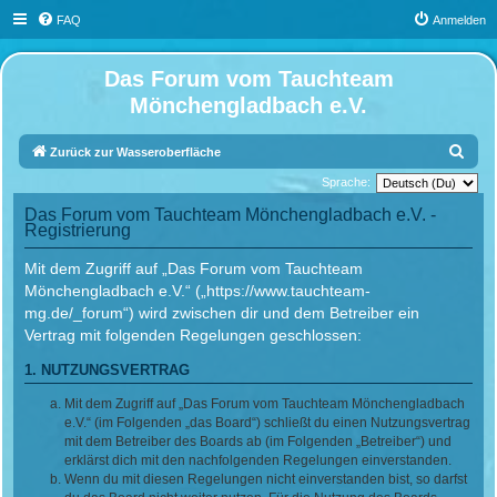
FAQ
Anmelden
Das Forum vom Tauchteam
Mönchengladbach e.V.
S
Zurück zur Wasseroberfläche
u
Sprache:
c
Das Forum vom Tauchteam Mönchengladbach e.V. -
Registrierung
h
e
Mit dem Zugriff auf „Das Forum vom Tauchteam
Mönchengladbach e.V.“ („https://www.tauchteam-
mg.de/_forum“) wird zwischen dir und dem Betreiber ein
Vertrag mit folgenden Regelungen geschlossen:
1. NUTZUNGSVERTRAG
Mit dem Zugriff auf „Das Forum vom Tauchteam Mönchengladbach
e.V.“ (im Folgenden „das Board“) schließt du einen Nutzungsvertrag
mit dem Betreiber des Boards ab (im Folgenden „Betreiber“) und
erklärst dich mit den nachfolgenden Regelungen einverstanden.
Wenn du mit diesen Regelungen nicht einverstanden bist, so darfst