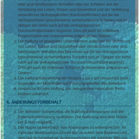
oder grob fahrlässigem Verhalten oder bei Schäden aus der
Verletzung von Leben, Körper und Gesundheit und der Verletzung
wesentlicher Vertragspflichten (Kardinalpflichten) auf die bei
Vertragsschluss typischerweise vorhersehbaren Schäden und im
übrigen der Höhe nach auf die vertragstypischen
Durchschnittsschäden begrenzt. Dies gilt auch für mittelbare
Folgeschäden wie insbesondere entgangenen Gewinn.
Die Haftung ist gegenüber Unternehmern außer bei der Verletzung
von Leben, Körper und Gesundheit oder vorsätzlichem oder grob
fahrlässigem Verhalten des Betreibers auf die bei Vertragsschluss
typischerweise vorhersehbaren Schäden und im Übrigen der Höhe
nach auf die vertragstypischen Durchschnittsschäden begrenzt.
Dies gilt auch für mittelbare Schäden, insbesondere entgangenen
Gewinn.
Die Haftungsbegrenzung der Absätze a bis c gilt sinngemäß auch
zugunsten der Mitarbeiter und Erfüllungsgehilfen des Betreibers.
Ansprüche für eine Haftung aus zwingendem nationalem Recht
bleiben unberührt.
6. ÄNDERUNGSVORBEHALT
Der Betreiber ist berechtigt, die Nutzungsbedingungen und die
Datenschutzerklärung zu ändern. Die Änderung wird dem Nutzer
per E-Mail mitgeteilt.
Der Nutzer ist berechtigt, den Änderungen zu widersprechen. Im
Falle des Widerspruchs erlischt das zwischen dem Betreiber und
dem Nutzer bestehende Vertragsverhältnis mit sofortiger Wirkung.