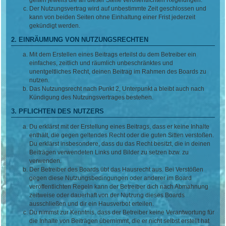
Der Nutzungsvertrag wird auf unbestimmte Zeit geschlossen und
kann von beiden Seiten ohne Einhaltung einer Frist jederzeit
gekündigt werden.
2. EINRÄUMUNG VON NUTZUNGSRECHTEN
Mit dem Erstellen eines Beitrags erteilst du dem Betreiber ein
einfaches, zeitlich und räumlich unbeschränktes und
unentgeltliches Recht, deinen Beitrag im Rahmen des Boards zu
nutzen.
Das Nutzungsrecht nach Punkt 2, Unterpunkt a bleibt auch nach
Kündigung des Nutzungsvertrages bestehen.
3. PFLICHTEN DES NUTZERS
Du erklärst mit der Erstellung eines Beitrags, dass er keine Inhalte
enthält, die gegen geltendes Recht oder die guten Sitten verstoßen.
Du erklärst insbesondere, dass du das Recht besitzt, die in deinen
Beiträgen verwendeten Links und Bilder zu setzen bzw. zu
verwenden.
Der Betreiber des Boards übt das Hausrecht aus. Bei Verstößen
gegen diese Nutzungsbedingungen oder anderer im Board
veröffentlichten Regeln kann der Betreiber dich nach Abmahnung
zeitweise oder dauerhaft von der Nutzung dieses Boards
ausschließen und dir ein Hausverbot erteilen.
Du nimmst zur Kenntnis, dass der Betreiber keine Verantwortung für
die Inhalte von Beiträgen übernimmt, die er nicht selbst erstellt hat