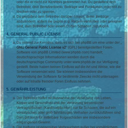
oder die er nicht zur Kenntnis genommen hat. Du gestattest dem
Betreiber, dein Benutzerkonto, Beiträge und Funktionen jederzeit zu
löschen oder zu sperren.
Du gestattest dem Betreiber darüber hinaus, deine Beiträge
abzuändern, sofern sie gegen o. g. Regeln verstoßen oder geeignet
sind, dem Betreiber oder einem Dritten Schaden zuzufügen.
4. GENERAL PUBLIC LICENSE
Du nimmst zur Kenntnis, dass es sich bei phpBB um eine unter der „
GNU General Public License v2
“ (GPL) bereitgestellten Foren-
Software von phpBB Limited (www.phpbb.com) handelt;
deutschsprachige Informationen werden durch die
deutschsprachige Community unter www.phpbb.de zur Verfügung
gestellt. Beide haben keinen Einfluss auf die Art und Weise, wie die
Software verwendet wird. Sie können insbesondere die
Verwendung der Software für bestimmte Zwecke nicht untersagen
oder auf Inhalte fremder Foren Einfluss nehmen.
5. GEWÄHRLEISTUNG
Der Betreiber haftet mit Ausnahme der Verletzung von Leben,
Körper und Gesundheit und der Verletzung wesentlicher
Vertragspflichten (Kardinalpflichten) nur für Schäden, die auf ein
vorsätzliches oder grob fahrlässiges Verhalten zurückzuführen sind.
Dies gilt auch für mittelbare Folgeschäden wie insbesondere
entgangenen Gewinn.
Die Haftung ist gegenüber Verbrauchern außer bei vorsätzlichem