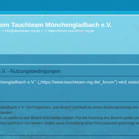
om Tauchteam Mönchengladbach e.V.
-> info@tauchteam-mg.de <--> https://forum.tauchteam-mg.de
V. - Nutzungsbedingungen
ngladbach e.V.“ („https://www.tauchteam-mg.de/_forum“) wird zwische
ladbach e.V.“ (im Folgenden „das Board“) schließt du einen Nutzungsvertrag mit 
standen.
 so darfst du das Board nicht weiter nutzen. Für die Nutzung des Boards gelten jew
sen und kann von beiden Seiten ohne Einhaltung einer Frist jederzeit gekündigt w