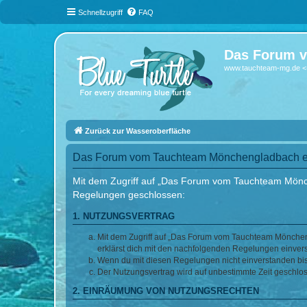
Schnellzugriff
FAQ
Das Forum v
www.tauchteam-mg.de <-
Zurück zur Wasseroberfläche
Das Forum vom Tauchteam Mönchengladbach e.
Mit dem Zugriff auf „Das Forum vom Tauchteam Mönche
Regelungen geschlossen:
1. NUTZUNGSVERTRAG
Mit dem Zugriff auf „Das Forum vom Tauchteam Möncheng
erklärst dich mit den nachfolgenden Regelungen einver
Wenn du mit diesen Regelungen nicht einverstanden bist,
Der Nutzungsvertrag wird auf unbestimmte Zeit geschlos
2. EINRÄUMUNG VON NUTZUNGSRECHTEN