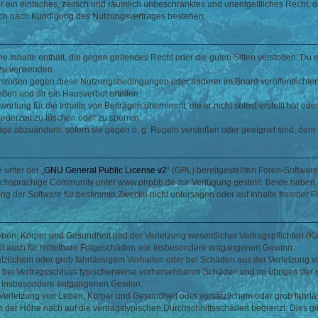
ber ein einfaches, zeitlich und räumlich unbeschränktes und unentgeltliches Recht
auch nach Kündigung des Nutzungsvertrages bestehen.
ine Inhalte enthält, die gegen geltendes Recht oder die guten Sitten verstoßen. Du 
 zu verwenden.
erstößen gegen diese Nutzungsbedingungen oder anderer im Board veröffentlichte
ßen und dir ein Hausverbot erteilen.
ortung für die Inhalte von Beiträgen übernimmt, die er nicht selbst erstellt hat od
jederzeit zu löschen oder zu sperren.
räge abzuändern, sofern sie gegen o. g. Regeln verstoßen oder geeignet sind, dem
 unter der „
GNU General Public License v2
“ (GPL) bereitgestellten Foren-Softwa
chsprachige Community unter www.phpbb.de zur Verfügung gestellt. Beide haben ke
g der Software für bestimmte Zwecke nicht untersagen oder auf Inhalte fremder F
ben, Körper und Gesundheit und der Verletzung wesentlicher Vertragspflichten (Kard
gilt auch für mittelbare Folgeschäden wie insbesondere entgangenen Gewinn.
ätzlichem oder grob fahrlässigem Verhalten oder bei Schäden aus der Verletzung 
 die bei Vertragsschluss typischerweise vorhersehbaren Schäden und im übrigen de
wie insbesondere entgangenen Gewinn.
erletzung von Leben, Körper und Gesundheit oder vorsätzlichem oder grob fahrläs
der Höhe nach auf die vertragstypischen Durchschnittsschäden begrenzt. Dies gi