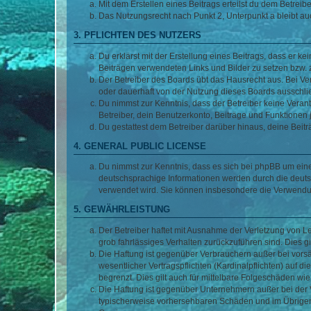
Mit dem Erstellen eines Beitrags erteilst du dem Betrei
Das Nutzungsrecht nach Punkt 2, Unterpunkt a bleibt 
3. PFLICHTEN DES NUTZERS
Du erklärst mit der Erstellung eines Beitrags, dass er ke
Beiträgen verwendeten Links und Bilder zu setzen bzw.
Der Betreiber des Boards übt das Hausrecht aus. Bei V
oder dauerhaft von der Nutzung dieses Boards ausschlie
Du nimmst zur Kenntnis, dass der Betreiber keine Verantw
Betreiber, dein Benutzerkonto, Beiträge und Funktionen 
Du gestattest dem Betreiber darüber hinaus, deine Beit
4. GENERAL PUBLIC LICENSE
Du nimmst zur Kenntnis, dass es sich bei phpBB um eine
deutschsprachige Informationen werden durch die deuts
verwendet wird. Sie können insbesondere die Verwendun
5. GEWÄHRLEISTUNG
Der Betreiber haftet mit Ausnahme der Verletzung von Le
grob fahrlässiges Verhalten zurückzuführen sind. Dies 
Die Haftung ist gegenüber Verbrauchern außer bei vors
wesentlicher Vertragspflichten (Kardinalpflichten) auf
begrenzt. Dies gilt auch für mittelbare Folgeschäden 
Die Haftung ist gegenüber Unternehmern außer bei der V
typischerweise vorhersehbaren Schäden und im Übrigen 