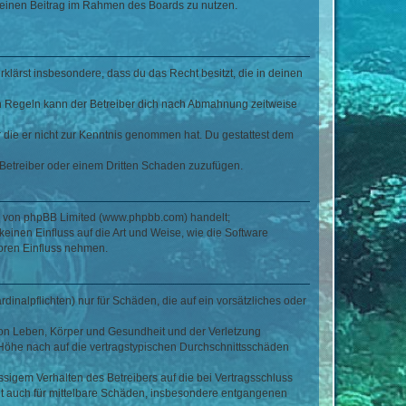
, deinen Beitrag im Rahmen des Boards zu nutzen.
erklärst insbesondere, dass du das Recht besitzt, die in deinen
n Regeln kann der Betreiber dich nach Abmahnung zeitweise
er die er nicht zur Kenntnis genommen hat. Du gestattest dem
 Betreiber oder einem Dritten Schaden zuzufügen.
re von phpBB Limited (www.phpbb.com) handelt;
inen Einfluss auf die Art und Weise, wie die Software
oren Einfluss nehmen.
inalpflichten) nur für Schäden, die auf ein vorsätzliches oder
von Leben, Körper und Gesundheit und der Verletzung
r Höhe nach auf die vertragstypischen Durchschnittsschäden
sigem Verhalten des Betreibers auf die bei Vertragsschluss
lt auch für mittelbare Schäden, insbesondere entgangenen