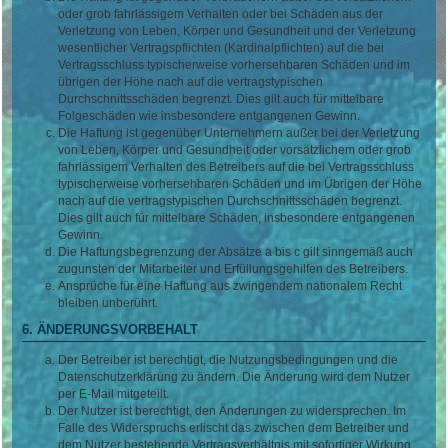
oder grob fahrlässigem Verhalten oder bei Schäden aus der
Verletzung von Leben, Körper und Gesundheit und der Verletzung
wesentlicher Vertragspflichten (Kardinalpflichten) auf die bei
Vertragsschluss typischerweise vorhersehbaren Schäden und im
übrigen der Höhe nach auf die vertragstypischen
Durchschnittsschäden begrenzt. Dies gilt auch für mittelbare
Folgeschäden wie insbesondere entgangenen Gewinn.
Die Haftung ist gegenüber Unternehmern außer bei der Verletzung
von Leben, Körper und Gesundheit oder vorsätzlichem oder grob
fahrlässigem Verhalten des Betreibers auf die bei Vertragsschluss
typischerweise vorhersehbaren Schäden und im Übrigen der Höhe
nach auf die vertragstypischen Durchschnittsschäden begrenzt.
Dies gilt auch für mittelbare Schäden, insbesondere entgangenen
Gewinn.
Die Haftungsbegrenzung der Absätze a bis c gilt sinngemäß auch
zugunsten der Mitarbeiter und Erfüllungsgehilfen des Betreibers.
Ansprüche für eine Haftung aus zwingendem nationalem Recht
bleiben unberührt.
6. ÄNDERUNGSVORBEHALT
Der Betreiber ist berechtigt, die Nutzungsbedingungen und die
Datenschutzerklärung zu ändern. Die Änderung wird dem Nutzer
per E-Mail mitgeteilt.
Der Nutzer ist berechtigt, den Änderungen zu widersprechen. Im
Falle des Widerspruchs erlischt das zwischen dem Betreiber und
dem Nutzer bestehende Vertragsverhältnis mit sofortiger Wirkung.