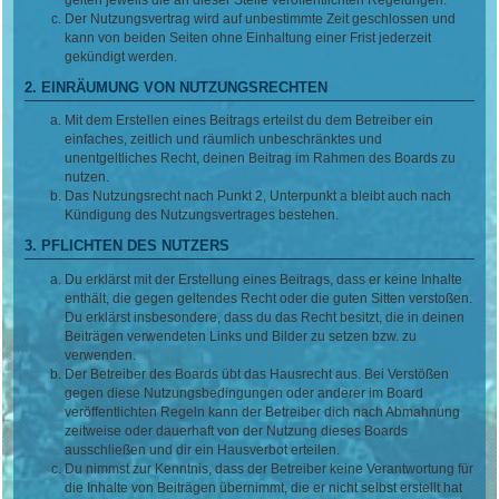
Der Nutzungsvertrag wird auf unbestimmte Zeit geschlossen und
kann von beiden Seiten ohne Einhaltung einer Frist jederzeit
gekündigt werden.
2. EINRÄUMUNG VON NUTZUNGSRECHTEN
Mit dem Erstellen eines Beitrags erteilst du dem Betreiber ein
einfaches, zeitlich und räumlich unbeschränktes und
unentgeltliches Recht, deinen Beitrag im Rahmen des Boards zu
nutzen.
Das Nutzungsrecht nach Punkt 2, Unterpunkt a bleibt auch nach
Kündigung des Nutzungsvertrages bestehen.
3. PFLICHTEN DES NUTZERS
Du erklärst mit der Erstellung eines Beitrags, dass er keine Inhalte
enthält, die gegen geltendes Recht oder die guten Sitten verstoßen.
Du erklärst insbesondere, dass du das Recht besitzt, die in deinen
Beiträgen verwendeten Links und Bilder zu setzen bzw. zu
verwenden.
Der Betreiber des Boards übt das Hausrecht aus. Bei Verstößen
gegen diese Nutzungsbedingungen oder anderer im Board
veröffentlichten Regeln kann der Betreiber dich nach Abmahnung
zeitweise oder dauerhaft von der Nutzung dieses Boards
ausschließen und dir ein Hausverbot erteilen.
Du nimmst zur Kenntnis, dass der Betreiber keine Verantwortung für
die Inhalte von Beiträgen übernimmt, die er nicht selbst erstellt hat