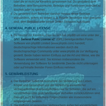
oder die er nicht zur Kenntnis genommen hat. Du gestattest dem
Betreiber, dein Benutzerkonto, Beiträge und Funktionen jederzeit zu
löschen oder zu sperren.
Du gestattest dem Betreiber darüber hinaus, deine Beiträge
abzuändern, sofern sie gegen o. g. Regeln verstoßen oder geeignet
sind, dem Betreiber oder einem Dritten Schaden zuzufügen.
4. GENERAL PUBLIC LICENSE
Du nimmst zur Kenntnis, dass es sich bei phpBB um eine unter der „
GNU General Public License v2
“ (GPL) bereitgestellten Foren-
Software von phpBB Limited (www.phpbb.com) handelt;
deutschsprachige Informationen werden durch die
deutschsprachige Community unter www.phpbb.de zur Verfügung
gestellt. Beide haben keinen Einfluss auf die Art und Weise, wie die
Software verwendet wird. Sie können insbesondere die
Verwendung der Software für bestimmte Zwecke nicht untersagen
oder auf Inhalte fremder Foren Einfluss nehmen.
5. GEWÄHRLEISTUNG
Der Betreiber haftet mit Ausnahme der Verletzung von Leben,
Körper und Gesundheit und der Verletzung wesentlicher
Vertragspflichten (Kardinalpflichten) nur für Schäden, die auf ein
vorsätzliches oder grob fahrlässiges Verhalten zurückzuführen sind.
Dies gilt auch für mittelbare Folgeschäden wie insbesondere
entgangenen Gewinn.
Die Haftung ist gegenüber Verbrauchern außer bei vorsätzlichem