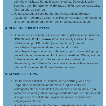
oder die er nicht zur Kenntnis genommen hat. Du gestattest dem
Betreiber, dein Benutzerkonto, Beiträge und Funktionen jederzeit zu
löschen oder zu sperren.
Du gestattest dem Betreiber darüber hinaus, deine Beiträge
abzuändern, sofern sie gegen o. g. Regeln verstoßen oder geeignet
sind, dem Betreiber oder einem Dritten Schaden zuzufügen.
4. GENERAL PUBLIC LICENSE
Du nimmst zur Kenntnis, dass es sich bei phpBB um eine unter der „
GNU General Public License v2
“ (GPL) bereitgestellten Foren-
Software von phpBB Limited (www.phpbb.com) handelt;
deutschsprachige Informationen werden durch die
deutschsprachige Community unter www.phpbb.de zur Verfügung
gestellt. Beide haben keinen Einfluss auf die Art und Weise, wie die
Software verwendet wird. Sie können insbesondere die
Verwendung der Software für bestimmte Zwecke nicht untersagen
oder auf Inhalte fremder Foren Einfluss nehmen.
5. GEWÄHRLEISTUNG
Der Betreiber haftet mit Ausnahme der Verletzung von Leben,
Körper und Gesundheit und der Verletzung wesentlicher
Vertragspflichten (Kardinalpflichten) nur für Schäden, die auf ein
vorsätzliches oder grob fahrlässiges Verhalten zurückzuführen sind.
Dies gilt auch für mittelbare Folgeschäden wie insbesondere
entgangenen Gewinn.
Die Haftung ist gegenüber Verbrauchern außer bei vorsätzlichem