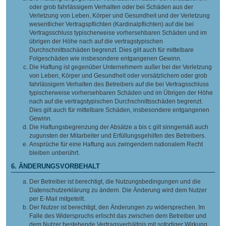
oder grob fahrlässigem Verhalten oder bei Schäden aus der
Verletzung von Leben, Körper und Gesundheit und der Verletzung
wesentlicher Vertragspflichten (Kardinalpflichten) auf die bei
Vertragsschluss typischerweise vorhersehbaren Schäden und im
übrigen der Höhe nach auf die vertragstypischen
Durchschnittsschäden begrenzt. Dies gilt auch für mittelbare
Folgeschäden wie insbesondere entgangenen Gewinn.
Die Haftung ist gegenüber Unternehmern außer bei der Verletzung
von Leben, Körper und Gesundheit oder vorsätzlichem oder grob
fahrlässigem Verhalten des Betreibers auf die bei Vertragsschluss
typischerweise vorhersehbaren Schäden und im Übrigen der Höhe
nach auf die vertragstypischen Durchschnittsschäden begrenzt.
Dies gilt auch für mittelbare Schäden, insbesondere entgangenen
Gewinn.
Die Haftungsbegrenzung der Absätze a bis c gilt sinngemäß auch
zugunsten der Mitarbeiter und Erfüllungsgehilfen des Betreibers.
Ansprüche für eine Haftung aus zwingendem nationalem Recht
bleiben unberührt.
6. ÄNDERUNGSVORBEHALT
Der Betreiber ist berechtigt, die Nutzungsbedingungen und die
Datenschutzerklärung zu ändern. Die Änderung wird dem Nutzer
per E-Mail mitgeteilt.
Der Nutzer ist berechtigt, den Änderungen zu widersprechen. Im
Falle des Widerspruchs erlischt das zwischen dem Betreiber und
dem Nutzer bestehende Vertragsverhältnis mit sofortiger Wirkung.