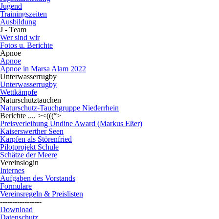
Jugend
Trainingszeiten
Ausbildung
J - Team
Wer sind wir
Fotos u. Berichte
Apnoe
Apnoe
Apnoe in Marsa Alam 2022
Unterwasserrugby
Unterwasserrugby
Wettkämpfe
Naturschutztauchen
Naturschutz-Tauchgruppe Niederrhein
Berichte .... ><(((°>
Preisverleihung Undine Award (Markus Eßer)
Kaiserswerther Seen
Karpfen als Störenfried
Pilotprojekt Schule
Schätze der Meere
Vereinslogin
Internes
Aufgaben des Vorstands
Formulare
Vereinsregeln & Preislisten
-----------------
Download
Datenschutz