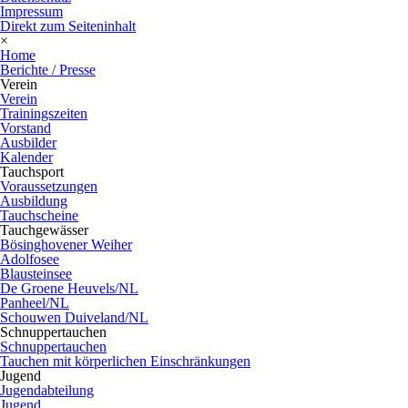
Impressum
Direkt zum Seiteninhalt
×
Home
Berichte / Presse
Verein
Verein
Trainingszeiten
Vorstand
Ausbilder
Kalender
Tauchsport
Voraussetzungen
Ausbildung
Tauchscheine
Tauchgewässer
Bösinghovener Weiher
Adolfosee
Blausteinsee
De Groene Heuvels/NL
Panheel/NL
Schouwen Duiveland/NL
Schnuppertauchen
Schnuppertauchen
Tauchen mit körperlichen Einschränkungen
Jugend
Jugendabteilung
Jugend