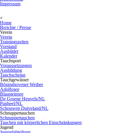
Impressum
×
Home
Berichte / Presse
Verein
Verein
Trainingszeiten
Vorstand
Ausbilder
Kalender
Tauchsport
Voraussetzungen
Ausbildung
Tauchscheine
Tauchgewässer
Bösinghovener Weiher
Adolfosee
Blausteinsee
De Groene Heuvels/NL
Panheel/NL
Schouwen Duiveland/NL
Schnuppertauchen
Schnuppertauchen
Tauchen mit körperlichen Einschränkungen
Jugend
Jugendabteilung