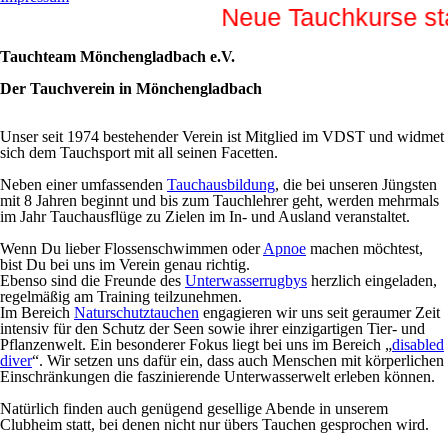
Neue Tauchkurse sta
Tauchteam Mönchengladbach e.V.
D
er Tauchverein in Mönchengladbach
Unser seit 1974 bestehender Verein ist Mitglied im VDST und widmet
sich dem Tauchsport mit all seinen Facetten.
Neben einer umfassenden
Tauchausbildung
, die bei unseren Jüngsten
mit 8 Jahren beginnt und bis zum Tauchlehrer geht, werden mehrmals
im Jahr Tauchausflüge zu Zielen im In- und Ausland veranstaltet.
Wenn Du lieber Flossenschwimmen oder
Apnoe
machen möchtest,
bist Du bei uns im Verein genau richtig.
Ebenso sind die Freunde des
Unterwasserrugbys
herzlich eingeladen,
regelmäßig am Training teilzunehmen.
Im Bereich
Naturschutztauchen
engagieren wir uns seit geraumer Zeit
intensiv für den Schutz der Seen sowie ihrer einzigartigen Tier- und
Pflanzenwelt.
Ein besonderer Fokus liegt bei uns im Bereich „
disabled
diver
“. Wir setzen uns dafür ein, dass auch Menschen mit körperlichen
Einschränkungen die faszinierende Unterwasserwelt erleben können.
Natürlich finden auch genügend gesellige Abende in unserem
Clubheim statt, bei denen nicht nur übers Tauchen gesprochen wird.