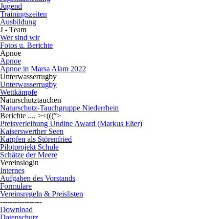
Jugend
Trainingszeiten
Ausbildung
J - Team
Wer sind wir
Fotos u. Berichte
Apnoe
Apnoe
Apnoe in Marsa Alam 2022
Unterwasserrugby
Unterwasserrugby
Wettkämpfe
Naturschutztauchen
Naturschutz-Tauchgruppe Niederrhein
Berichte .... ><(((°>
Preisverleihung Undine Award (Markus Eßer)
Kaiserswerther Seen
Karpfen als Störenfried
Pilotprojekt Schule
Schätze der Meere
Vereinslogin
Internes
Aufgaben des Vorstands
Formulare
Vereinsregeln & Preislisten
-----------------
Download
Datenschutz