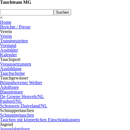
Tauchteam MG
Suchen
×
Home
Berichte / Presse
Verein
Verein
Trainingszeiten
Vorstand
Ausbilder
Kalender
Tauchsport
Voraussetzungen
Ausbildung
Tauchscheine
Tauchgewässer
Bösinghovener Weiher
Adolfosee
Blausteinsee
De Groene Heuvels/NL
Panheel/NL
Schouwen Duiveland/NL
Schnuppertauchen
Schnuppertauchen
Tauchen mit körperlichen Einschränkungen
Jugend
Jugendabteilung