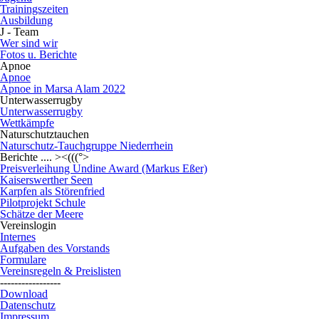
Trainingszeiten
Ausbildung
J - Team
Wer sind wir
Fotos u. Berichte
Apnoe
Apnoe
Apnoe in Marsa Alam 2022
Unterwasserrugby
Unterwasserrugby
Wettkämpfe
Naturschutztauchen
Naturschutz-Tauchgruppe Niederrhein
Berichte .... ><(((°>
Preisverleihung Undine Award (Markus Eßer)
Kaiserswerther Seen
Karpfen als Störenfried
Pilotprojekt Schule
Schätze der Meere
Vereinslogin
Internes
Aufgaben des Vorstands
Formulare
Vereinsregeln & Preislisten
-----------------
Download
Datenschutz
Impressum