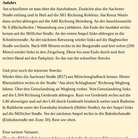
Anfahrt
Am schnellsten ist man über die Autobahnen. Zunächst also die Aachener
Straße entlang und in Holt auf die A61 Richtung Koblenz. Am Kreuz Wanlo
dann rechts abbiegen auf die A46 Richtung Heinsberg. An der Anschlussstelle
Nr. 6 (Hückelhofen / Wassenberg usw.) abfahren. Am Ende der Ausfahrt rechts
herum auf die Millicher Straße. An der ersten Ampel links abbiegen in die
Schmitterstraße. An der nächsten Kreuzung wieder links auf die Hagbrucher
Straße wechseln. Nach 600 Metern rechts in die Burgstraße und hier sofort (200
Meter) wieder links in den Ziegelweg. Diese bis zum Ende durch und dort
rechter Hand auf den Parkplatz. So das war die schnellste Strecke.
Und jetzt noch die kürzeste Strecke:
Wieder über die Aachener Straße (B57) aus Mönchengladbach heraus. Hinter
Rheindahlen rechts in die Straße "Am alten Schlagbaum" Richtung Wegberg
fahren. Über den Grenzlandring an Wegberg vorbei. Vom Grenzlandring links
auf die L364 Richtung Gerderath abbiegen. Kurz vor Gerderath rechts auf die
L46 abzweigen und auf der L46 durch Gerderath hindurch weiter nach Ratheim.
In Rathheim unter der Eisenbahn hindurch (Nühler Straße). An der Ampel links
auf die Millicher Straße. Vor der nächsten Ampel rechts in die Bahnhofsstraße
(Einbahnstraße mit Zone 30). Rest wie oben.
Eine weitere Variante: